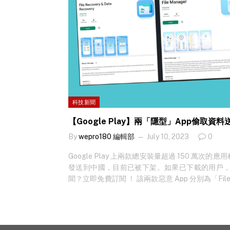
科技新聞
【Google Play】兩「隱型」App偷取資
By
wepro180 編輯部
July 10, 2023
0
Google Play 上兩款總安裝量超過 150 萬
發送到中國，目前已被下架。如果已下載的用戶，
聞？立即免費訂閱 ！ 該兩款惡意 App 分別為「File Rec
「File Manager」，前者錄得 100 萬次下載，後者