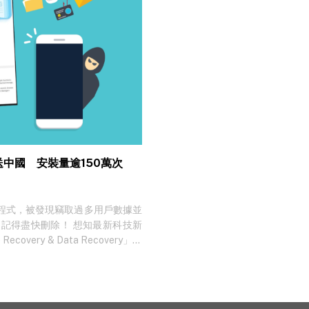
料送中國 安裝量逾150萬次
次的應用程式，被發現竊取過多用戶數據並
記得盡快刪除！ 想知最新科技新
overy & Data Recovery」及
則至少 50 萬。兩個 App…