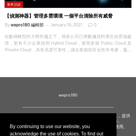
業界訪談
【偵測神器】管理多雲環境 一個平台清除所有威脅
By
wepro180 編輯部
January 18, 2021
0
在數碼轉型的大勢所趨之下，很多公司已將數據資料庫交由雲端處
理，更有不少企業採用 Hybrid Cloud，運用多個 Public Cloud 及
Private Cloud，具有高度可靠性，讓企業能按安全性等考慮，靈活
部署在公共或私有基礎架構（infrastructure）環境中的工作負載，
根據需要將工作分散在不同的雲上，並滿足 Compliance 的要求。使
用 Hybrid Cloud 時，企業或遇到以下幾個難處： 1.使用 Hybrid
Cloud 時，企業最大的困擾必然是兼容性問題，例如最多企業使用
的 AWS、Azure、Google Cloud 等，不同的雲端服務供應商有各自
的管理平台及工具，未能集中管理。…
wepro180
wepro180 由 IT 業界專家組成，以生動有趣、深入淺出方式，提供
最新 IT 動態、趨勢、技術、行業熱話、專題報導等內容。
By continuing to use our website, you
致力提升亞太地區科技知識及網絡安全意識，促進新技術應用。
acknowledge the use of cookies. To find out