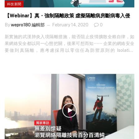
科技新聞
【Webinar】真・強制隔離政策 虛擬隔離病房斷病毒入侵
By
wepro180 編輯部
February 14, 2020
0
新實施的武漢肺炎入境隔離措施，能否阻止疫情擴散全賴自律，如
果網絡安全都以同一心態把關，後果可想而知⋯⋯ 企業的網絡安全
要做到真隔離，應考慮採用以零信任為防禦原則的 Isolation
Platform 技術，於雲端的虛擬隔離病房內執行連線行為，即使誤開
病毒，亦無法上溯感染公司網絡，100%安全。 Menlo Security將於
下星期五舉辦網上研討會，分享現時Home Office工作模式下，應
如何防止員工電腦在公司網絡的安全傘外，受到黑客攻擊，同時示
範何謂真正的無縫隔離平台技術。研討會將以廣東話為主進行，各
位網絡安全同業切勿錯過。 日期：2020年2月21日（五） 時間：
3pm至4pm 網上留位：http://bit.ly/2UCuMTt