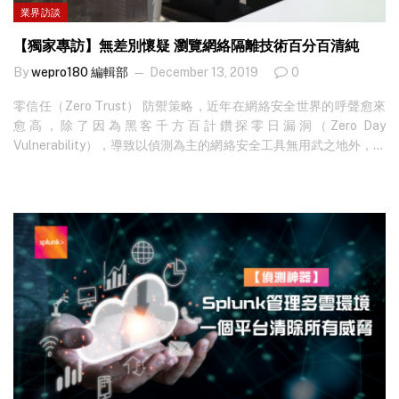
業界訪談
【獨家專訪】無差別懷疑 瀏覽網絡隔離技術百分百清純
By
wepro180 編輯部
December 13, 2019
0
零信任（Zero Trust） 防禦策略，近年在網絡安全世界的呼聲愈來
愈高，除了因為黑客千方百計鑽探零日漏洞（Zero Day
Vulnerability），導致以偵測為主的網絡安全工具無用武之地外，還
與人為疏忽有關。Menlo Security 提供的 Isolation Platform 隔離
平台技術，就可 100 % 完全過濾潛伏於網站及電郵內的惡意攻擊，
救企業於水深火熱之中。 人為失誤難防避 不得不承認，即使企業管
理者投入大量資源聘用網絡安全專材、購置安全產品，以及為員工
培訓，令企業的安全框架符合各種國際認證標準，但網絡安全事故
依然從未停止。Menlo Security 大中華區總監徐伊芬（Yvonne）指
出，「從事網絡安全服務多年，業界亦推出過不少產品，例如早期
的 antivirus，到其後的 IPS（Intrusion Prevention…