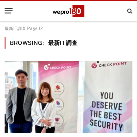
最新IT調查
Page 12
BROWSING:
最新IT調查