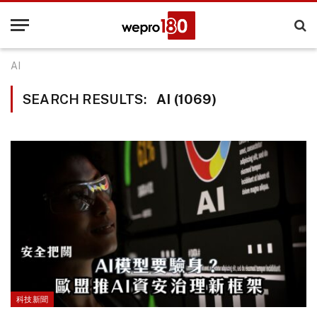
AI
SEARCH RESULTS:
AI (1069)
科技新聞