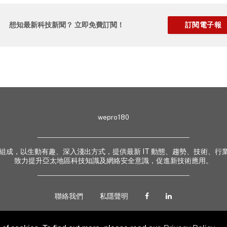
想知最新科技新聞？ 立即免費訂閱！
wepro180
 業界專家組成，以生動有趣、深入淺出方式，提供最新 IT 動態、趨勢、技術
致力提升亞太地區科技知識及網絡安全意識，促進新技術應用。
聯絡我們
私隱聲明