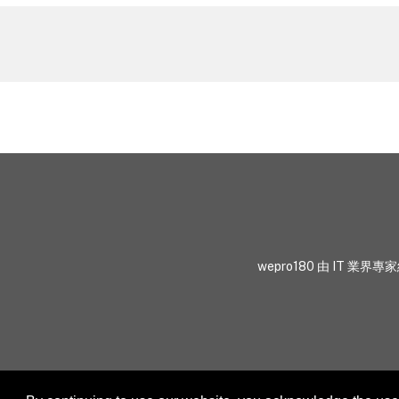
wepro180 由 IT