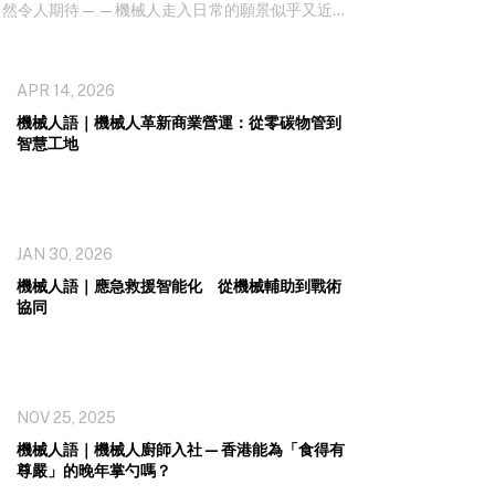
自然令人期待——機械人走入日常的願景似乎又近了
與各行業的潛在用家交流後，一個觀察逐
APR 14, 2026
機械人語｜機械人革新商業營運：從零碳物管到
智慧工地
JAN 30, 2026
機械人語｜應急救援智能化 從機械輔助到戰術
協同
NOV 25, 2025
機械人語｜機械人廚師入社—香港能為「食得有
尊嚴」的晚年掌勺嗎？