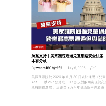
科技新聞
跨黨支持｜美眾議院通過兒童網路安全法案
本有分歧
By
wepro180 編輯部
July 6, 2026
0
美國眾議院於 2026 年 6 月 29 日表決通過《
Act），以 267 票贊成、117 票反對的兩黨
取得關鍵進展 。這是自 2024 年參議院率先通
後，眾議院首次就類似法案進行全院表決，法案現
容：默認安全、家長工具與平台責任 KIDS Act 
分內容，重點包括年齡驗證、AI…