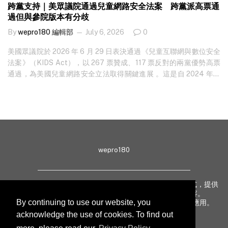
跨黨支持｜美眾議院通過兒童網路安全法案 跨黨派高票通
過但與參院版本有分歧
By
wepro180 編輯部
July 6, 2026
0
美國眾議院於 2026 年 6 月 29 日表決通過《兒童互聯網與數位安全
法案》（KIDS Act），以 267 票贊成、117 票反對的兩黨優勢高票
通過，為美國兒童網路安全立法取得關鍵進展 。這是自 2024 年參
議院率先通過《兒童網路安全法案》（KOSA）後，眾議院首次就類
似法案進行全院表決，法案現將送交參議院審議。 法案核心內容：
默認安全、家長工具與平台責任 KIDS Act 整合了 14 項先前數位安
全法案的部分內容，重點包括年齡驗證、AI…
wepro180
wepro180 由 IT 業界專家組成，以生動有趣、深入淺出方式，提供
最新 IT 動態、趨勢、技術、行業熱話、專題報導等內容。
By continuing to use our website, you
致力提升亞太地區科技知識及網絡安全意識，促進新技術應用。
acknowledge the use of cookies. To find out