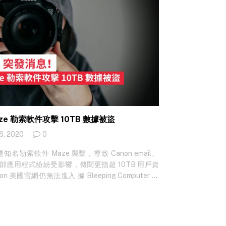
ze 勒索軟件攻擊 10TB 數據被盜
6, 2020
0
知名勒索軟件 Maze 襲擊，導致 Canon email、
網等內部應用程式紛紛受影響，傳聞更指超 10TB 用戶資
美國官網仍無法進入 據 Bleeping Computer 爆
工昨日收到公司 IT 部通知，指公司多個內部系統及