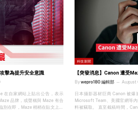
科技新聞
稱攻擊為提升安全意識
【突發消息】Canon 遭受Ma
0
By
wepro180 編輯部
August 
ze 在自家網站上貼出公告，表示
日本攝影器材巨商 Canon 被爆遭
 Maze 品牌，或聲稱與 Maze 有合
Microsoft Team、美國官
別在即，Maze 稍稍在貼文上解
料被竊取。 直至截稿時間，Canon 
否？就要睇過至知。 Maze 勒索集團之
料，Canon 美國分公司一員
被破解，更因為他們是雙重勒索
20…