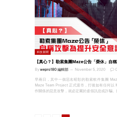
科技新聞
【真心？】勒索集團Maze公告「榮休」自
By
wepro180 編輯部
November 5, 2020
早兩日，其中一個惡名昭彰的勒索軟件集團 Ma
Maze Team Project 正式退市，打後如有任何以
作關係的惡意攻擊，就必定屬於虛假訊息或詐騙。臨
釋為何有 Maze Team Project 出現，合理與
所以出名，除了其勒索軟件的破壞力強及難以
(double extortion)…