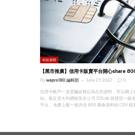
科技新聞
【黑市推廣】信用卡販賣平台開心share 8
By
wepro180 編輯部
June 27, 2022
0
信用卡帳戶一直是騙徒賴以為生的資料，所以網上
站。最近意大利網絡安全公司 D3Lab 就發現一個名為
平台，免費上載一個內含 800 萬條資料的 CSV
手段…… 類似的推廣手法並不罕見，例如去年夏季同類平台 
同類推廣手段，當時釋出的 100 萬條信用卡資料全部竊
而這次進行推廣的平台…