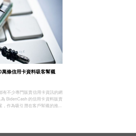
00萬條信用卡資料吸客幫襯
都有不少專門販賣信用卡資訊的網
 BidenCash 的信用卡資料販賣
 檔案，作為吸引潛在客戶幫襯的推廣
All World Cards 便曾有
取於 2018 至 2019 年之間。