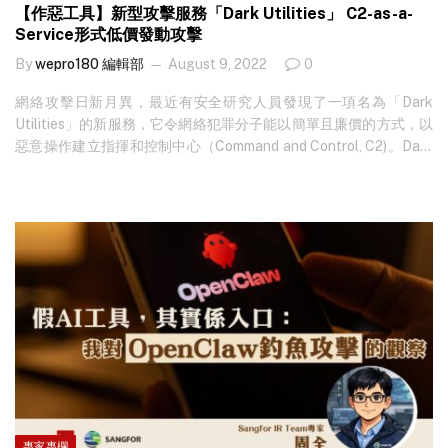
【作惡工具】新型攻擊服務「Dark Utilities」 C2-as-a-
Service形式低價發動攻擊
By
wepro180 編輯部
August 9, 2022
0
網絡攻擊日新月異，最近有安全研究人員發現了一項名為「Dark
Utilities」的新服務，它令網絡犯罪分子能以簡單且廉價的方式，以
惡意操作建立指揮和控制中心（Command and Control, C2)。Dark
Utilities 服務為威脅者提供了一個平台，該平台支持 Windows、
Linux 和 Python 的有效負載，並消除了與實施 C2 通信通道相關的
工作。 C2 伺服器是攻擊者在外控制惡意軟件、發送命令、配置和新
的有效載荷，以及接收從受感染系統收集的數據的方式。而 Dark
Utilities 則是其中一款 「C2 即服務…
專家專欄