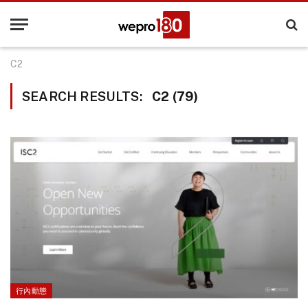
C2
SEARCH RESULTS:
C2 (79)
行內動態