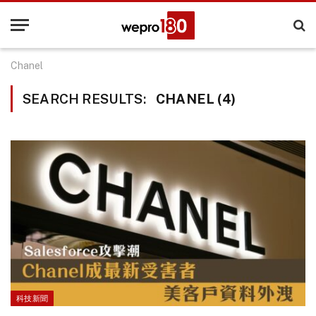
Chanel
SEARCH RESULTS:
CHANEL (4)
科技新聞