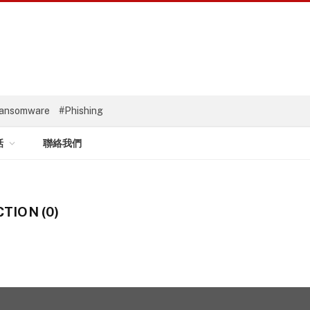
ansomware
#Phishing
話
聯絡我們
TION (0)