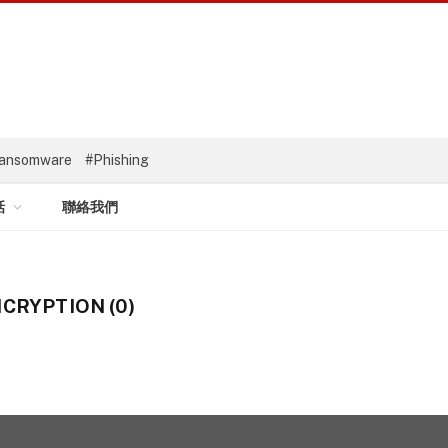
ansomware
#Phishing
話
聯絡我們
CRYPTION (0)