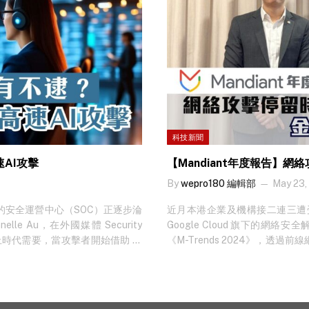
科技新聞
AI攻擊
【Mandiant年度報告】
By
wepro180 編輯部
May 23,
的安全運營中心（SOC）正逐步淪
近月本港企業及機構接二連三遭
e Au，在外國媒體 Security
Google Cloud 旗下的網絡
追上時代需要，當攻擊者開始借助 AI
《M-Trends 2024》，透過
 流程，根本就無力招架。 想知最
現全球網絡攻擊停留時間（Dwel
大提升了黑客的攻擊效率及較低入門
務業則繼續成為頭號攻擊目標。 
便確認了一款能夠在執行期間自行改
時間是指攻擊者有目標環境內，未
時與…
入侵時間，由 2022 年的 16 