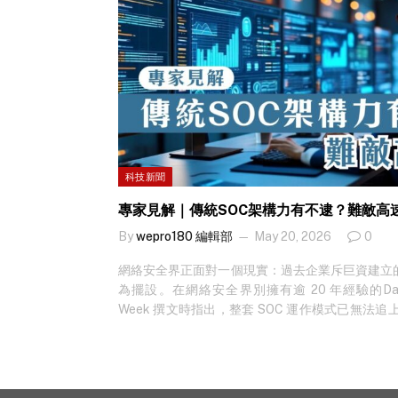
科技新聞
專家見解｜傳統SOC架構力有不逮？難敵高速
By
wepro180 編輯部
May 20, 2026
0
網絡安全界正面對一個現實：過去企業斥巨資建立
為擺設。在網絡安全界別擁有逾 20 年經驗的Danell
Week 撰文時指出，整套 SOC 運作模式已無法
發動高速攻擊，依賴人手逐一處理警報的傳統 SOC
新科技新聞？立即免費訂閱！ 過去一年，AI 大
門檻。Google 威脅情報小組研究員在去年年底
寫編碼的 AI 惡意程式 PROMPTFLUX。它能夠實