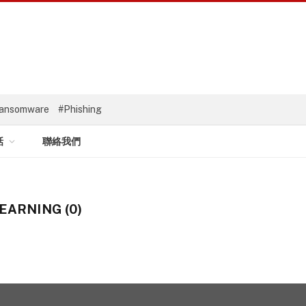
ansomware
#Phishing
話
聯絡我們
ARNING (0)