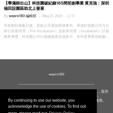
【學滿師出山】科技園破紀錄165間初創畢業 黃克強：深圳
福田設園區助北上發展
By
wepro180 編輯部
May 21, 2021
0
本港創科風氣日盛，初創公司更如雨後春筍。香港科技園公司今日
舉行前期培育（Pre-Incubation）及創業培育（Incubation）計劃
畢業典禮，科技園公司行政總裁黃克強表示，本年度畢業初創數目
創新高，反映本港創科生態圈在疫市之下仍然發展蓬勃，又透露有
一半完成創業培育計劃的初創，畢業後繼續租用科學園的辦公室，
而園方更將於深圳福田設立創科基地，幫助科技園初創到內地開發
業務。 本年度畢業初創，包括在去年 4 月 1 日至本年 5 月 31 日期
間，完成科技園公司「STEP」前期培育，以及 Incu-Bio、Incu-
Tech 或 Incu-App 創業培育計劃的團隊，總數達 165 間，按年增加
wepro180
31%，當中除了本地初創，亦有來自內地、英國、美國、印度、法
國、澳洲以至奧地利的過江龍，涵蓋生物科技、物流等不同範疇。
黃克強表示，雖然去年新冠肺炎疫情影響經濟，但創業家精神之
wepro180 由 IT 業界專家組成，以生動有趣、深入淺出方式，提供
一，是在經濟下行的時候找出新的發展機會；又指初創要將創業概
最新 IT 動態、趨勢、技術、行業熱話、專題報導等內容。
念變成現實，之後將產品商業化，再達致業務增長，每個過程皆並
By continuing to use our website, you
致力提升亞太地區科技知識及網絡安全意識，促進新技術應用。
不容易，園方會依照初創在上述三大發展階段的需要提供支援。 培
acknowledge the use of cookies. To find out
育初創上一財年共籌 50 億…