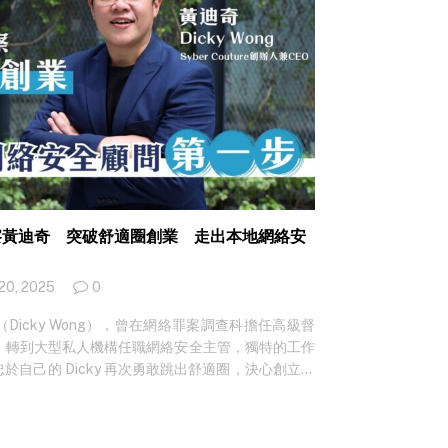
察黃迪奇 突破舒適圈創業 走出本地網絡安
20, 2025
0
icky Wong），曾在網絡罪案調查科擔任高級督
」，轉到大型私人機構任職網絡安全主管，獨特的工作
自己的 Dicky 再次勇敢跳出舒適圈，決心創立顧
 稱：「我喺香港土生土長，如果自己有呢個能力，點解
新聞？立即免費訂閱！ 商科出身 非傳統IT人 在網
Dicky 並非 IT 人出身。當年選科潮流以商科為