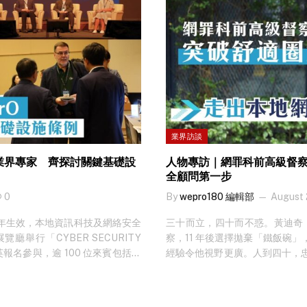
業界訪談
O匯聚業界專家 齊探討關鍵基礎設
人物專訪｜網罪科前高級督
全顧問第一步
0
By
wepro180 編輯部
August 
年生效，本地資訊科技及網絡安全
三十而立，四十而不惑。黃迪奇（D
覽廳舉行「CYBER SECURITY
察，11 年後選擇拋棄「鐵飯碗
英報名參與，逾 100 位來賓包括來
經驗令他視野更廣。人到四十，忠於
工程師，透過共 11 場的專家演
問公司「銷售智慧」，Dicky
條例》的解決方案。 想知最新科技
唔去幫自己人？」 想知最新科技
兼 CEO 黃迪奇（Dicky Wong）
絡安全界別打滾十多年，最有趣的是，