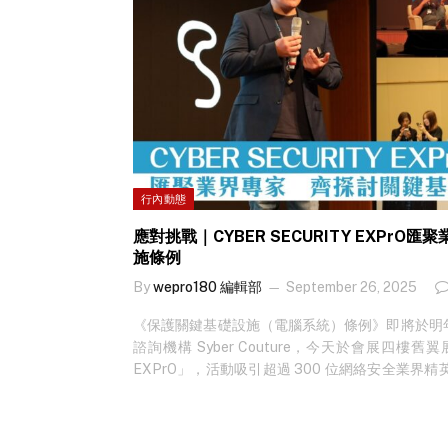
行內動態
應對挑戰｜CYBER SECURITY EXPr
施條例
By
wepro180 編輯部
September 26, 2025
《保護關鍵基礎設施（電腦系統）條例》即將於明
諮詢機構 Syber Couture，今天於會展四樓舊翼展
EXPrO」，活動吸引超過 300 位網絡安全業界精
自本港關鍵基礎設施及大型機構的網絡安全管理層及
講、專題討論及多個供應商展位，共同探討應對《
新聞？立即免費訂閱！ 活動由 Syber Couture 創辦人