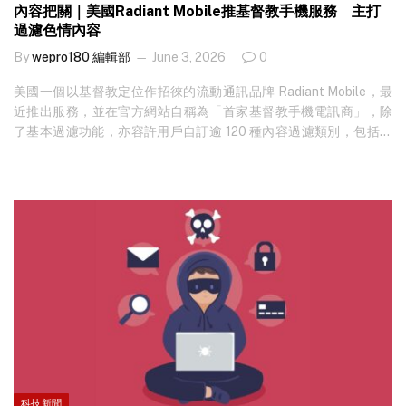
內容把關｜美國Radiant Mobile推基督教手機服務 主打
過濾色情內容
By
wepro180 編輯部
June 3, 2026
0
美國一個以基督教定位作招徠的流動通訊品牌 Radiant Mobile，最
近推出服務，並在官方網站自稱為「首家基督教手機電訊商」，除
了基本過濾功能，亦容許用戶自訂逾 120 種內容過濾類別，包括墮
胎等資訊。 想知最新科技新聞？立即免費訂閱！ 根據官方資料，
Radiant Mobile 主打在網絡層面過濾有害內容，並表示服務由信徒
團隊建立，目標是為家庭提供較安全的數碼使用環境。 《Christian
Post》報道指，該平台設有 network-level firewall，可攔截色情及
其他被視為不當的內容，以減少兒童在網上接觸相關資訊的機會。
官方網站顯示，Radiant Mobile 透過與 Compax 合作提供服務，並
使用 T-Mobile 網絡，月費計劃包括無限通話、短訊及數據。 據
《Christian…
科技新聞