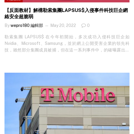
【反面教材】解構勒索集團LAPSUS$入侵事件科技巨企網
絡安全超脆弱
By
wepro180 編輯部
May 20, 2022
0
勒索集團 LAPSUS$ 在今年初開始，多次成功入侵科技巨企如
Nvidia、Microsoft、Samsung，並於網上公開受害企業的領先科
技，雖然部分集團成員被捕，但在這一系列事件中，的確曝露出大
企業在網絡安全上意想不到的脆弱性，到底有什麼反面教材可成為
參考？ LAPSUS$ 雖然同樣以勒索受害企業謀利，但集團與其他勒
索軟件有明顯分別，因為它專注於竊取科技企業的機密資料，並不
熱衷於加密對方的電腦設備或數據，只會要求對方交付贖金，換取
機密資料不被公開。由今年初開始，多間科技企業相繼被 LAPSUS$
攻陷，當中包括 Microsoft 部分應用服務如搜尋引擎 Bing、Bing
Maps 及智能個人助理 Cortana、Nvidia 的 LiteHash Rate
（LHR）及 DLSS 技術、Samsung…