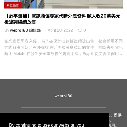
科技新聞
【於事無補】電訊商僱專家代購外洩資料 賊人收20萬美元
後違諾繼續放售
By
wepro180 編輯部
April 20, 2022
0
企業遭受黑客入侵，為了確保外洩數據繼續被出售，都會採用不同
方式解決問題。有外媒從最近美國法庭釋出的文件，推斷去年電訊
商 T-Mobile 在發生安全事故後的處理手法，顯示即使受害者僱用專
家阻止數據外洩，在付出約 20 萬美元後依然無效，始終在源頭阻截
入侵，才是最有效的網絡防禦法。 外國科技網站 Motherboard 早前
根據多份解封的法庭文件，重組一宗發生於去年的數據外洩案情。
據文件所載，去年八月期間一個專門售賣個人私隱資料的地下網站
RaidForums 用家，在論壇上出售三千多萬筆私隱數據庫，雖然文件
未有指名私隱資料來源，但就標註著資料原屬於美國一間主要電訊
wepro180
商。記者翻查資料推斷受害企業應為 T-Mobile，但對方一直未有對
查詢作出回應。 法庭文件續透露受害電訊商曾委托第三方購買該資
料庫，以免相關資料繼續流傳。受僱方於是假扮為 RaidForums 買
wepro180 由 IT 業界專家組成，以生動有趣、深入淺出方式，提供
家，先以五萬美元向對方購買資料樣本，確認資料屬實，便開價 15
最新 IT 動態、趨勢、技術、行業熱話、專題報導等內容。
萬美元買斷該資料庫，不過對方在收取合共 20 萬美元後，並未有守
By continuing to use our website, you
致力提升亞太地區科技知識及網絡安全意識，促進新技術應用。