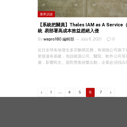
業界訪談
【系統把關員】Thales IAM as A Servi
統 易部署高成本效益趕絕入侵
By
wepro180 編輯部
July 6, 2021
0
近日全球各地發生多宗數碼災難，有保險公司旗下
更接連有基建，包括能源公司、醫院、軟件公司等
廣，影響民生。面對黑客頻繁出動，企業必須找出
在疫情之下，遙距辦公或為企業保安系統打開缺口
業應當如何自保，做好把關呢？ 企業日常營運需
統、公司內聯網、雲端數據庫等，使用愈多的系統
懶全部用上同一組密碼，一旦遭黑客盜入等同把不
Previous
…
Next
1
4
5
6
7
Thales 大中華及韓國雲數據保護與軟件授權區域
無論是數據洩漏，抑或是勒索軟件攻擊，其導致原
題，太多進入系統的入口，自然甩漏也會更多，被
補漏洞，便需監察好每個入口，「加多把鎖匙」，鎖好
韓國雲數據保護與軟件授權區域銷售經理任兆雄（
或勒索軟件攻擊，其導致原因都有機會是企業大門