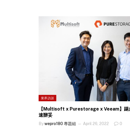
司數據作出安全存取。 Zscaler SASE降低IT成本
SASE降低IT成本 容易部署提升用戶體驗
業界訪談
【Multisoft x Purestorage x Ve
速辦妥
By
wepro180 專題組
April 26, 2022
0