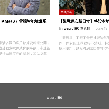
業界訪談
ce（IAMaaS）雲端智能驗證系
【迎戰保安新日常】特設本地網絡
By
wepro180 專題組
June 18,
「新日常」不經不覺已被談論年
牽涉多國的客戶數據資料遭公開，
作，保安的邊界變得不清晰。特別現在包括
遭受勒索軟件威脅的事故，牽連甚
應用崛起，以互聯網出口作管控
現行系統存在的漏洞，加以防範。
融合網絡與安全 針對上述問
，在員工脫離公司網絡保護下，企
為 Secure Access Serv
使用多個不同的系統，諸如財務系
理的架構，早在 2019 年首次被
，便需要記住愈多的密碼，如果偷
是以雲端形式把服務送致用戶，而市
同的夾萬之門打開任人竊取財物。
常態的保安服務。 Ringo Yiu
銷售經理任兆雄（Tommy）指出，
解決方案商，目前也正著手建立
因都有機會是企業大門把關出現問
關，也有能力做到無縫連接。 San
攻擊的機會亦因此增加。企業要修
總經理…
每一道門。 Thales 大中華及
wepro180
Tommy）表示，無論是數據洩漏
把關出現問題。 免卻記密碼及繁複