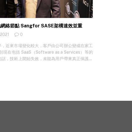
節點 Sangfor SASE架構速效並重
 2021
0
半，近來市場變化較大，客戶由公司辦公變成在家工
 SaaS（Software as a Services）等的
的話，技術上開始失效，未能為用戶帶來真正保護。
題，其實保安業界早有提升技術應對。其中全稱
ice Edge（安全存取服務邊緣，SASE）的融合網絡與保安管
 Gartner 提出，這個新融合網絡與安全的架構，主要
場主要廠商之一 Sangfor 也有提供這項針對新
強調，Sangfor為少有在本地設立SASE網絡節點服務的
歐洲與中東的節點，假設將來疫情完畢，各國重新開
gfor屬全球十大 Sangfor 港澳台新加坡地區業務