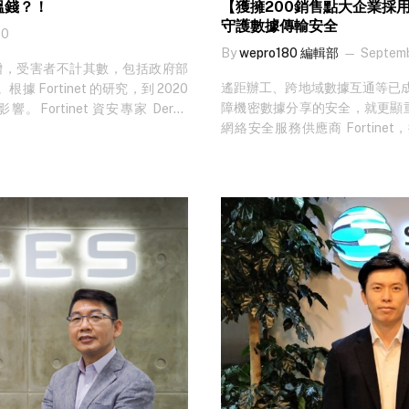
搵錢？！
【獲擁200銷售點大企業採用】E
管理，亦支持多線路組合：如MPLS、
守護數據傳輸安全
resilience，大大減低運維成本
0
（source）分流。現時的應用
By
wepro180 編輯部
Septemb
上雲端服務，方便快捷。除此之外
增，受害者不計其數，包括政府部
遙距辦工、跨地域數據互通等已
專線（last-mile）收費較貴
ortinet 的研究，到 2020
障機密數據分享的安全，就更顯重要
花錢購買其他服務，能大大節省
Fortinet 資安專家 Derek
網絡安全服務供應商 Fortinet
Gary 特別提到，SD-WAN
出現，與勒索軟件罪案的關係。 早在加密
Edge 與 Fortinet Secure
機會會令互聯網流量無法暢順及
，兩者竟有共同前進之勢。由於加
一間以香港為總部的跨國零售大企
會把使用國外伺服器的雲端應用
為支付贖金的首選。而事實上，對
布亞洲、歐洲及美洲，他們先在三個主要
端平台如 O365、AWS、SAP
e，據稱在 5…
Fortinet Secure SD-W
GoIP 骨幹（backbone）
伺服器的應用程式，配合嚴密身
打破跨境數據傳輸的界限。 現時不少
a-Service,…