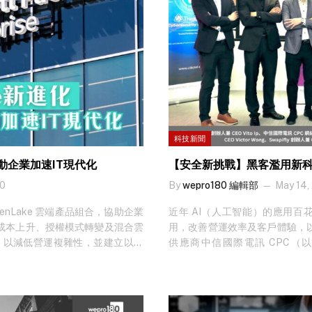
科技新聞
推動企業加速IT現代化
【安全新挑戰】黑客濫用新科
0
By
wepro180 編輯部
May 14,
其 GreenLake 雲端產品組合，協助企業
近年 AI（人工智能）的應用百
面對成本上升、授權模式轉變及混合雲
用，改善營運效率及客戶體驗，以
工具，以減低營運複雜性，並建立以效
供應商中信國際電訊 CPC（以下簡稱
技新聞？立即免費訂閱！ HPE 混合
Sword」研討會，邀請多間創意
並由 CPC 及 Pa