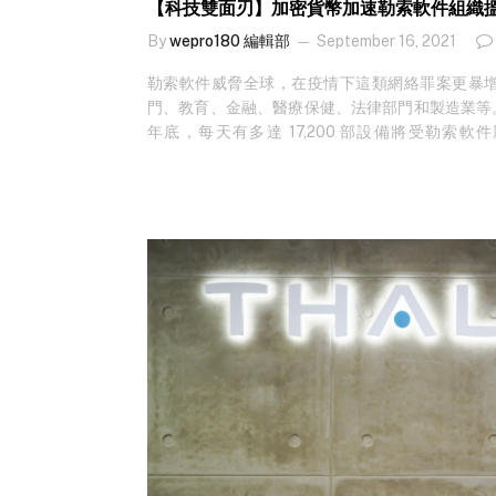
【科技雙面刃】加密貨幣加速勒索軟件組織
By
wepro180 編輯部
September 16, 2021
勒索軟件威脅全球，在疫情下這類網絡罪案更暴
門、教育、金融、醫療保健、法律部門和製造業等。根據 F
年底，每天有多達 17,200 部設備將受勒索軟件影響。
Manky 在 Security Week 拆解加密貨幣的
貨幣出現之前，勒索軟件已經大行其道，但近年來
密貨幣難以追蹤的特性，網絡犯罪分子迅速將其視
Colonial Pipeline 進行攻擊的幕後黑手 DarkSid