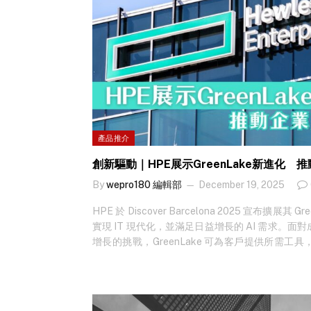
產品推介
創新驅動｜HPE展示GreenLake新進化 
By
wepro180 編輯部
December 19, 2025
HPE 於 Discover Barcelona 2025 宣布擴展
實現 IT 現代化，並滿足日益增長的 AI 需求。
增長的挑戰，GreenLake 可為客戶提供所需
能為本、安全且敏捷的 IT 基礎架構。 想知最新科
雲執行副總裁兼首席技術官 Fidelma Russo…