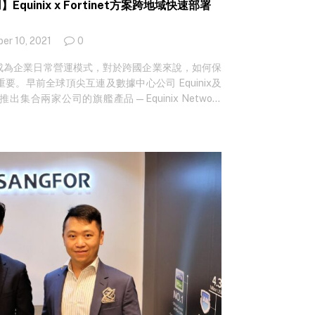
quinix x Fortinet方案跨地域快速部署
Internet、4G/5G、V-Sat 等 network
。 SD-WAN 相較 MPLS 能減輕網絡負擔，並將從源頭
程式多以雲端為基礎，而使用SD-WAN 就可以直接連
er 10, 2021
0
，更能解決客戶最大的顧慮：開支問題，因 MPLS
成為企業日常營運模式，對於跨國企業來說，如何保
，轉用以互聯網為基礎的 SD-WAN 服務，便不用再額外
。早前全球頂尖互連及數據中心公司 Equinix及
企業開支。 國內分公司無縫使用國際版雲端平台
，推出集合兩家公司的旗艦產品—Equinix Network
 結構以互聯網為基礎，係互聯網連線有阻滯的國家，很大
 SD-WAN solution 的聯合方案，得到不同客戶支持，包括
有效地通過，例如中國內地的網域設有國家防火牆，
業所採用。該企業在全球擁有 200 個零售點，遍
程式阻隔開。他舉例指，如果在內地使用國際版的雲
核心站點透過 Equinix Network Edge 安裝
等，便可以使用 GoIP Aula 的服務，將網絡轉駁至
AN，再讓分散各地的零售點使用。…
網絡連接，從而讓國內的分公司或分行，可以快速連接國外
份認證規格的零信任機制，安全提升公司營運效率，
公司營運時都採用軟件即服務（Software-as-