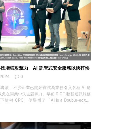
技增強攻擊力 AI 託管式安全服務以快打快
 2024
0
花齊放，不少企業已開始嘗試為業務引入各種 AI 應
免在同業中失去競爭力。早前 DICT 數智通訊服務
 CPC）便舉辦了「AI is a Double-edged
企業分享其成功借助 AI 在同業中突圍而出的心得，
lo Alto Networks 安全專家，為企業介紹…