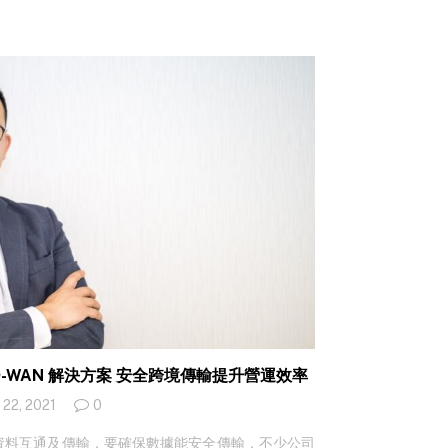
訊（HKT）擁有環球合作夥伴及本地專才，結合旗
ration Security Operations Center, NG
務方案及託管服務，協助企業在安全的網絡環境下迎
變的營商環境下依然迎難而上，保持競爭力。 嶄新
等亦成為企業的最大挑戰。香港電訊商業客戶業務方
 Ng）表示，「網絡安全環境日益嚴峻，企業亦面對網
 早已作出策略性部署，領先同儕成立 NG SOC，
供應商，同時已發展為全方位網絡安全託管服務供應
vices Provider, MSSP），一直緊貼市場推出多元網絡安
碼轉型。」 HKT 的新世代網絡安全監控中心（NG
SD-WAN 解決方案 安全跨境傳輸提升營運效率
 22, 2021
0
資料互通及傳輸，要確保數據能安全傳輸，不少公司