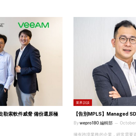
付多方面的網絡安全挑戰。香港電
 容易部署提升用戶體驗 Zscaler
下的新世代網絡安全監控中心（Next-Gene
SOC），提供全方位網絡安全服
接數碼轉型帶來的優勢，在瞬息萬
託管服務 網絡防禦至全面 當數碼轉型成爲企業的首要任務時，其衍生的網絡威脅如
釣魚電郵、勒索軟件、端點攻擊
案及市務主管吳家隆（Steve
絡安全專才嚴重不足的局面。HKT
除了是本地領先的ICT數碼方案
商（Managed Security Ser
全方案，致力協助企業成功實現數
SOC）擁有…
業界訪談
eam】踢走勒索軟件威脅 備份還原極
【告別MPLS】Managed 
By
wepro180 編輯部
October
擁有跨境業務的企業，經常需要