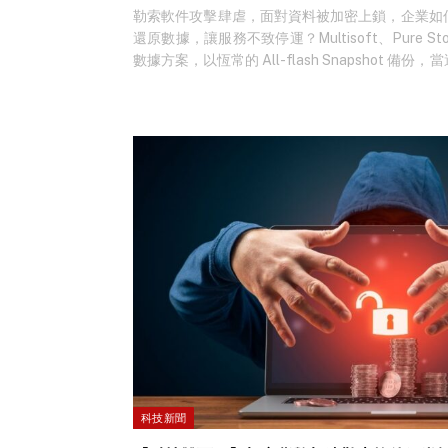
勒索軟件攻擊肆虐，面對資料被加密上鎖，企業如
還原數據，讓服務不致停運？Multisoft、Pure St
數據方案，以恆常的 All-flash Snapshot 
份資料亦同遭加密，不受任何干擾，讓企業在緊急
復數據。 Leo 表示，資料存取的「入口」如 Firewa
Architecture要做好防禦。 提防勒索軟件攻
既然攻擊防不勝防，就要確保數據資料有確切地安
速回復，因此備份得宜就更顯重要。Multisoft Senior
Tam 則表示，資料存取的「入口」如 Firewall、EDR 及 Z
做好防禦。Pure Storage Senior Technical lead…
科技新聞