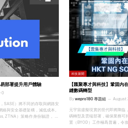
科技新聞
本 容易部署提升用戶體驗
【匯聚專才與科技】鞏固內在實力
縫數碼轉型
0
By
wepro180 專題組
August 
 Edge，SASE）將不同的存取與網路安
元宇宙虛擬現實的世代即將降臨
網絡與安全基礎架構，減低成本。
碼轉型及雲端部署，確保業務可
cess, ZTNA）策略作身份驗證， 讓
置（BYOD）工作極爲普遍，令
地對適當應用程式、網址網絡或公