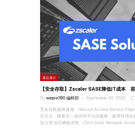
產品推介
【安全存取】Zscaler SASE降低IT成
By
wepro180 編輯部
September 20, 2022
安全存取服務邊緣 （Secure Access Service
全方法，匯聚至一個共同平台的服務，能彈性簡化
並以零信任網絡存取（Zero-trust Network Ac
用戶無論身處何方、用不同的裝置，都能簡單快捷