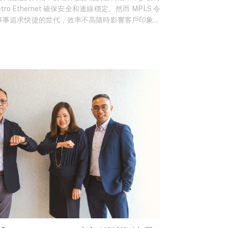
ro Ethernet 確保安全和連線穩定。然而 MPLS 令
事事追求快捷的世代，效率不高隨時影響客戶印象。
專為客戶提供 Managed SD-WAN 解決方案，擁有自家由
過使用其網絡，就能享用更穩定、更可靠的 SD-
 時網絡流量需回到自家網絡所造成的緩慢狀況。企業客
ority），按需求設定網絡流量，提升網絡使用效率，
用程式、數據等，享有更高可見性，快速提升營運效
許多應用程式都會在雲端上運行，有些公司甚至發展
的 WAN 流量，傳統網絡或會面對在自家的網絡
處不同地點的分行或辦公室要返回自家 Campus，
餘，更有機會因為網絡擠塞，而令系統或應用程式出
現，就解決了現時傳統電路上的問題，除了可以做到傳統
rnet breakout，能夠從本地分支機構和遠程辦公室卸
網服務提供商(ISP) ，將其直接路由到達雲端平台
loud、Google 等等。 零信任架構：嚴密身份認證防入
D-WAN 平台，如 Fortinet、Hillstone 等，均以
 Firewall) 為基礎，能有效提供網絡安全。除此之外，SD-
任（zero-trust）架構，並有嚴密的身份認證過
客戶節省開支之餘，同時得到安全的數據傳輸服務。
、擴展、應用程式管理，可做到 LAN/WAN 統一策略