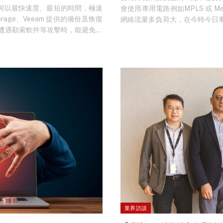
何以最快速度、最短的時間，極速
會使用專用電路例如MPLS 或 Met
orage、Veeam 提供的備份及恢復
網絡流量多負荷大，在今時今日
備份，當遭遇勒索軟件等攻擊時，能避免備
ICT 服務供應商 GoIP Aula 
關頭下，仍可以臨危不亂地成功回
國內到整個東南亞嘅跨境網絡，透
ll、EDR 及 Zero-trust
WAN 服務，解決使用 MPLS
擊，最重要的是預先制定「災後計劃」，
戶更可以自由設定流量優先（pri
全收藏，以備日後「遇襲」都能迅
能清楚望到正在使用的用戶、應
 Technical Manager Leo
率。 現在網絡以雲端作為基礎，
ero-trust Architecture要
私有雲平台。雲端帶來了史無前例
上，面對樽頸阻塞狀況：當所有位
才能連接上雲端時，路程變長之
現延遲。而 SD-WAN 的出
的組網之外，亦支援local inte
載互聯網的流量，並通過本地互聯
上面，例如 AWS、Alibaba C
侵 另外，GOIP Aula 支援 的 S
NGFW (New Generation
WAN 更提供高保安程度，採用零信
程，保護資料免受黑客入侵，讓
業界訪談
而且 SD-WAN 具有可視化運維