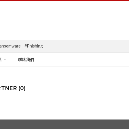
ansomware
#Phishing
話
聯絡我們
TNER (0)