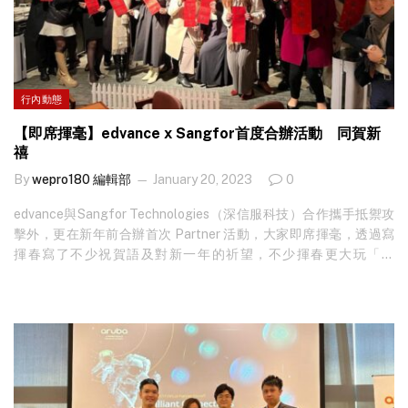
行內動態
【即席揮毫】edvance x Sangfor首度合辦活動 同賀新
禧
By
wepro180 編輯部
January 20, 2023
0
edvance與Sangfor Technologies（深信服科技）合作攜手抵禦攻
擊外，更在新年前合辦首次 Partner 活動，大家即席揮毫，透過寫
揮春寫了不少祝賀語及對新一年的祈望，不少揮春更大玩「食
字」，如「深信爆數」及「深想事成」，創意十足！