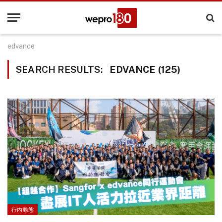
edvance
SEARCH RESULTS:
EDVANCE (125)
行內動態