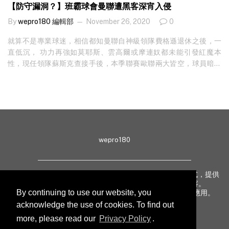
【防守漏洞？】班霸球會曼聯遭黑客深宵入侵
By
wepro180 編輯部
November 26, 2020
0
就算不是專業球迷，相信都知曼聯自神級領隊費格遜退休之後，一
直低沉， 功力再強如莫耶斯、雲高爾或摩連奴都未能引發紅魔本
性，現任領隊蘇斯克查接手後，本季聯賽歐聯兩大皆空，球員暗裡
質疑主帥領班能力，彼此貌合神離。就在動盪時刻，有黑客再加一
腳，早前嘗試入侵曼聯電腦系統，官方發聲明表示：「曼聯確認轄
下的電腦系統受到網絡攻擊，球會已即時作出應對，並和專家合作
調查事件，會盡可能減少關閉電腦系統後的影響。當時電腦的防禦
系統發現受到攻擊，隨即關閉受影響系統，以控制損失和保護數據
資料。」聲明沒有透露攻擊手法，但在專家外援協助下，總算抵擋
wepro180
了襲擊，不讓黑客觸碰最寶貴的核心私隱資料。不過，球迷並沒放
過揶揄球會的機會，網上留言嘲笑球隊球會貫徹防守漏洞的輸波問
題，同時促請球隊管理層效法球會做法，請專業外援解決球隊問
wepro180 由 IT 業界專家組成，以生動有趣、深入淺出方式，提供
題。 黑客發動攻擊翌日，曼聯需在主場迎戰西布朗，幸好球會舉行
最新 IT 動態、趨勢、技術、行業熱話、專題報導等內容。
賽事所需的電腦系統均受到保護，球賽才能如期舉行：「球會對外
By continuing to use our website, you
致力提升亞太地區科技知識及網絡安全意識，促進新技術應用。
的網絡渠道沒有受到影響，包括官方網站和應用程式均如常運作，
acknowledge the use of cookies. To find out
而目前我們尚不清楚球迷和客戶相關的個人資料外洩。不過我們相
more, please read our
Privacy Policy
.
信奧脫福比賽需要用到的系統仍然安全，對西布朗的賽事將會繼續
聯絡我們
私隱聲明