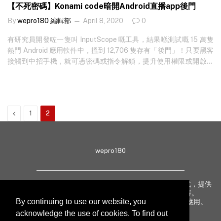
【不死密碼】Konami code暗開Android直播app後門
By
wepro180 編輯部
April 8, 2020
0
有研究員開發咗一隻叫 InputScope 嘅工具，結果喺測試嘅 15 萬隻
熱門 Android 應用軟件中，搵到 12,706 隻存有「後門」！只要黑客
接觸到中招手機，就可憑密碼或指令解鎖，提升使用權限或開啟其
他特別功能，密碼仲包括大家好熟悉嘅添！ 主持今次大型研究嘅係
美國及歐洲組成嘅學者團，研究嘅目的係想試吓熱門 Android app
內到底有無存在一啲擬似後門嘅行為，例如有無秘密密碼、指令，
可以啟用隱藏功能，甚至提升 app 嘅存取權限，可以繞過 Android
Previous
1
2
登入防護，解鎖手機。於是佢哋就揀選咗頭 10 萬隻喺 Google…
wepro180
wepro180 由 IT 業界專家組成，以生動有趣、深入淺出方式，提供
最新 IT 動態、趨勢、技術、行業熱話、專題報導等內容。
By continuing to use our website, you
致力提升亞太地區科技知識及網絡安全意識，促進新技術應用。
acknowledge the use of cookies. To find out