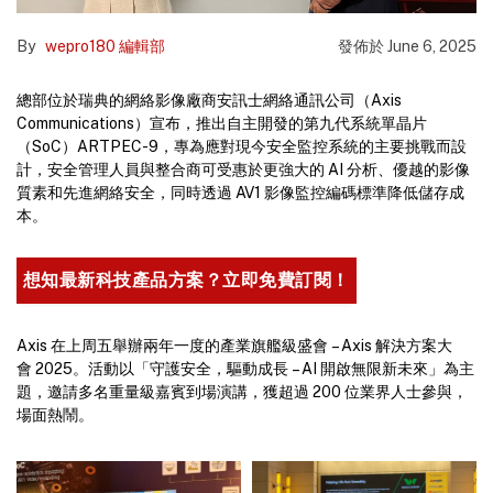
By
wepro180 編輯部
發佈於
June 6, 2025
總部位於瑞典的網絡影像廠商安訊士網絡通訊公司（Axis
Communications）宣布，推出自主開發的第九代系統單晶片
（SoC）ARTPEC-9，專為應對現今安全監控系統的主要挑戰而設
計，安全管理人員與整合商可受惠於更強大的 AI 分析、優越的影像
質素和先進網絡安全，同時透過 AV1 影像監控編碼標準降低儲存成
本。
想知最新科技產品方案？立即免費訂閱！
Axis 在上周五舉辦兩年一度的產業旗艦級盛會 – Axis 解決方案大
會 2025。活動以「守護安全，驅動成長 – AI 開啟無限新未來」為主
題，邀請多名重量級嘉賓到場演講，獲超過 200 位業界人士參與，
場面熱鬧。