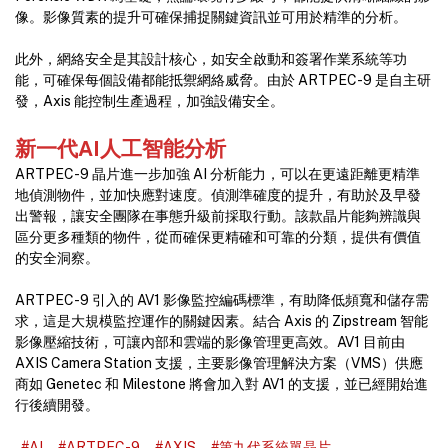
像。影像質素的提升可確保捕捉關鍵資訊並可用於精準的分析。
此外，網絡安全是其設計核心，如安全啟動和簽署作業系統等功
能，可確保每個設備都能抵禦網絡威脅。由於 ARTPEC-9 是自主研
發，Axis 能控制生產過程，加強設備安全。
新一代AI人工智能分析
ARTPEC-9 晶片進一步加強 AI 分析能力，可以在更遠距離更精準
地偵測物件，並加快應對速度。偵測準確度的提升，有助於及早發
出警報，讓安全團隊在事態升級前採取行動。該款晶片能夠辨識與
區分更多種類的物件，從而確保更精確和可靠的分類，提供有價值
的安全洞察。
ARTPEC-9 引入的 AV1 影像監控編碼標準，有助降低頻寬和儲存需
求，這是大規模監控運作的關鍵因素。結合 Axis 的 Zipstream 智能
影像壓縮技術，可讓內部和雲端的影像管理更高效。AV1 目前由
AXIS Camera Station 支援，主要影像管理解決方案（VMS）供應
商如 Genetec 和 Milestone 將會加入對 AV1 的支援，並已經開始進
行後續開發。
#AI
#ARTPEC-9
#AXIS
#第九代系統單晶片