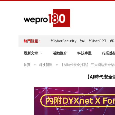
熱門話題：
#CyberSecurity
#AI
#ChatGPT
#R
最新文章
活動推介
科技專題
行業熱
»
»
首頁
科技新聞
【AI時代安全挑戰】 三大網絡安全架
【AI時代安全