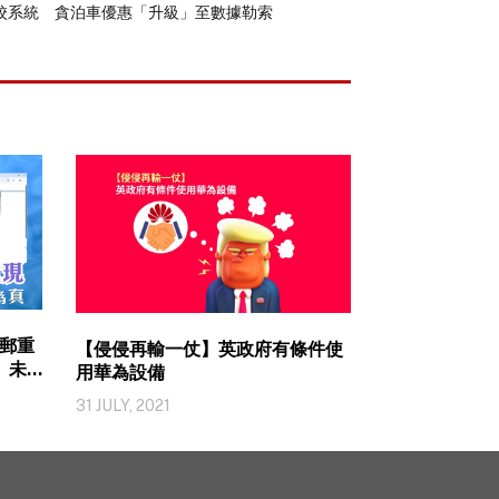
校系統 貪泊車優惠「升級」至數據勒索
郵重
【侵侵再輸一仗】英政府有條件使
」未
用華為設備
31 JULY, 2021