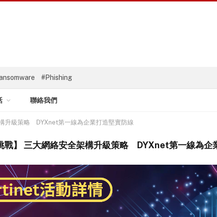
ansomware
#Phishing
話
聯絡我們
構升級策略 DYXnet第一線為企業打造堅實防線
挑戰】 三大網絡安全架構升級策略 DYXnet第一線為