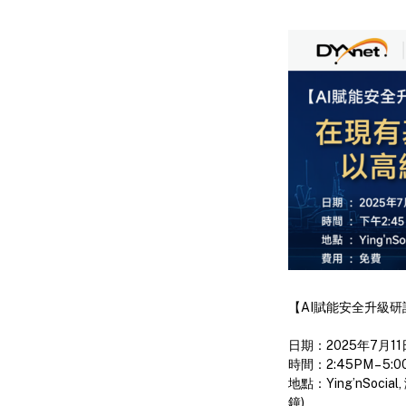
【AI賦能安全升級
日期：2025年7月1
時間：2:45PM – 5:0
地點：Ying’nSocia
鐘)