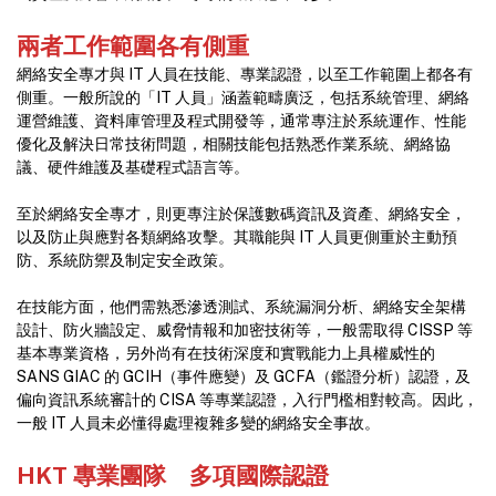
兩者工作範圍各有側重
網絡安全專才與 IT 人員在技能、專業認證，以至工作範圍上都各有
側重。一般所說的「IT 人員」涵蓋範疇廣泛，包括系統管理、網絡
運營維護、資料庫管理及程式開發等，通常專注於系統運作、性能
優化及解決日常技術問題，相關技能包括熟悉作業系統、網絡協
議、硬件維護及基礎程式語言等。
至於網絡安全專才，則更專注於保護數碼資訊及資產、網絡安全，
以及防止與應對各類網絡攻擊。其職能與 IT 人員更側重於主動預
防、系統防禦及制定安全政策。
在技能方面，他們需熟悉滲透測試、系統漏洞分析、網絡安全架構
設計、防火牆設定、威脅情報和加密技術等，一般需取得 CISSP 等
基本專業資格，另外尚有在技術深度和實戰能力上具權威性的
SANS GIAC 的 GCIH（事件應變）及 GCFA（鑑證分析）認證，及
偏向資訊系統審計的 CISA 等專業認證，入行門檻相對較高。因此，
一般 IT 人員未必懂得處理複雜多變的網絡安全事故。
HKT 專業團隊 多項國際認證