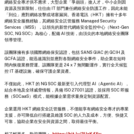
網絡安全專才供不應求，大型企業「爭崩頭」搶人才，中小企則因
資源及預算限制，往往由 IT 部門兼任網絡安全防護工作，因此未能
「到位」應對網絡攻擊或堵塞漏洞。香港電訊（HKT）擁有十多年
網絡安全服務經驗，其網絡安全託管服務 Managed Security
Services（MSS），以領先的新世代網絡安全監控中心（Next-Gen
SOC, NG SOC）為核心，配備 AI 技術，由頂尖的本地網絡安全團隊
領導管理。
該團隊擁有多項國際網絡保安認證，包括 SANS GIAC 的 GCIH 及
GCFA 認證，能迅速識別並應對各類網絡安全事件，助企業在短時
間內恢復業務營運。該團隊更是 24 x 7 無間斷運作，實行全天候監
控 IT 基礎設施，確保守護企業資產。
不僅如此，HKT 的 NG SOC 最新更引入代理型 AI（Agentic AI），
結合本地及全球威脅情報，具備 ISO 27001 認證，並採用 SOC 即服
務（SOCaaS）模式，能根據企業需求量身定制資源配置。
企業選用 HKT 網絡安全託管服務，不僅能享有網絡安全專才的專業
支援，亦可降低自行搭建及維護 SOC 的人力及成本，方便、快捷又
可靠，協助企業在安全與資源之間，取得最佳平衡。