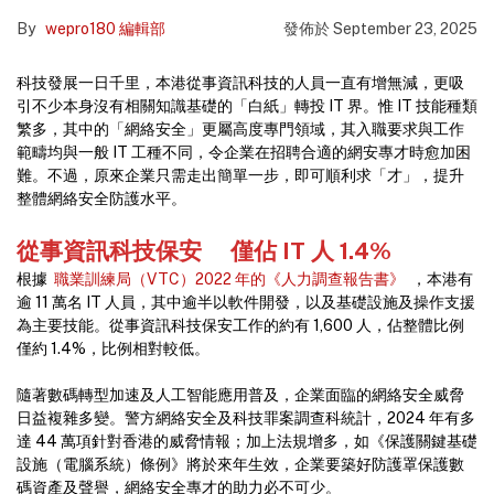
By
wepro180 編輯部
發佈於
September 23, 2025
科技發展一日千里，本港從事資訊科技的人員一直有增無減，更吸
引不少本身沒有相關知識基礎的「白紙」轉投 IT 界。惟 IT 技能種類
繁多，其中的「網絡安全」更屬高度專門領域，其入職要求與工作
範疇均與一般 IT 工種不同，令企業在招聘合適的網安專才時愈加困
難。不過，原來企業只需走出簡單一步，即可順利求「才」，提升
整體網絡安全防護水平。
從事資訊科技保安 僅佔 IT 人 1.4%
根據
職業訓練局（VTC）2022 年的《人力調查報告書》
，本港有
逾 11 萬名 IT 人員，其中逾半以軟件開發，以及基礎設施及操作支援
為主要技能。從事資訊科技保安工作的約有 1,600 人，佔整體比例
僅約 1.4%，比例相對較低。
隨著數碼轉型加速及人工智能應用普及，企業面臨的網絡安全威脅
日益複雜多變。警方網絡安全及科技罪案調查科統計，2024 年有多
達 44 萬項針對香港的威脅情報；加上法規增多，如《保護關鍵基礎
設施（電腦系統）條例》將於來年生效，企業要築好防護罩保護數
碼資產及聲譽，網絡安全專才的助力必不可少。