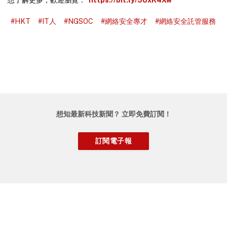
想了解更多，歡迎瀏覽：
https://bit.ly/3UxK4Xw
#HKT
#IT人
#NGSOC
#網絡安全專才
#網絡安全託管服務
想知最新科技新聞？ 立即免費訂閱！