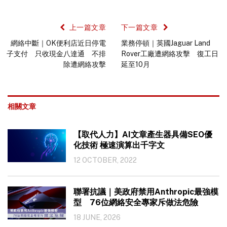
上一篇文章
下一篇文章
網絡中斷｜OK便利店近日停電
業務停頓｜英國Jaguar Land
子支付 只收現金八達通 不排
Rover工廠遭網絡攻擊 復工日
除遭網絡攻擊
延至10月
相關文章
【取代人力】AI文章產生器具備SEO優
化技術 極速演算出千字文
12 OCTOBER, 2022
聯署抗議｜美政府禁用Anthropic最強模
型 76位網絡安全專家斥做法危險
18 JUNE, 2026