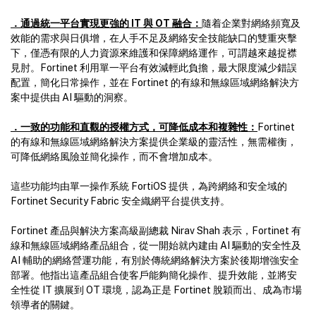
．通過統一平台實現更強的 IT 與 OT 融合：
隨着企業對網絡頻寬及
效能的需求與日俱增，在人手不足及網絡安全技能缺口的雙重夾擊
下，僅憑有限的人力資源來維護和保障網絡運作，可謂越來越捉襟
見肘。Fortinet 利用單一平台有效減輕此負擔，最大限度減少錯誤
配置，簡化日常操作，並在 Fortinet 的有線和無線區域網絡解決方
案中提供由 AI 驅動的洞察。
．一致的功能和直觀的授權方式，可降低成本和複雜性：
Fortinet
的有線和無線區域網絡解決方案提供企業級的靈活性，無需權衡，
可降低網絡風險並簡化操作，而不會增加成本。
這些功能均由單一操作系統 FortiOS 提供，為跨網絡和安全域的
Fortinet Security Fabric 安全織網平台提供支持。
Fortinet 產品與解決方案高級副總裁 Nirav Shah 表示，Fortinet 有
線和無線區域網絡產品組合，從一開始就內建由 AI 驅動的安全性及
AI 輔助的網絡營運功能，有別於傳統網絡解決方案於後期增強安全
部署。他指出這產品組合使客戶能夠簡化操作、提升效能，並將安
全性從 IT 擴展到 OT 環境，認為正是 Fortinet 脫穎而出、成為市場
領導者的關鍵。