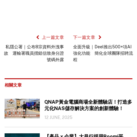
上一篇文章
下一篇文章
私隱公署｜公布8宗資料外洩事
全面升級｜Deel推出500+項AI
故 運輸署職員摺錯信致身分證
強化功能 簡化全球團隊招聘流
號碼外露
程
相關文章
QNAP黃金電腦商場全新體驗店！打造多
元化NAS儲存解決方案的創新體驗！
12 JUNE, 2025
【產品 x 企業】大昌行採用Boomi平