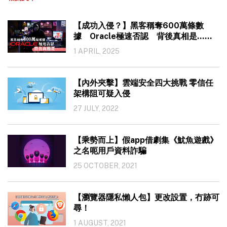
【成功入侵？】黑客稱奪600萬條數
據 Oracle極速否認 背後真相是……
1 APRIL, 2025
【內外夾擊】雲端安全四大挑戰 零信任
架構阻可疑入侵
27 JULY, 2022
【乘勢而上】假app借劇集《魷魚遊戲》
之名呃用戶資料詐騙
25 OCTOBER, 2021
【瀏覽器隱私懶人包】更改設置，冇跡可
尋！
1 AUGUST, 2021