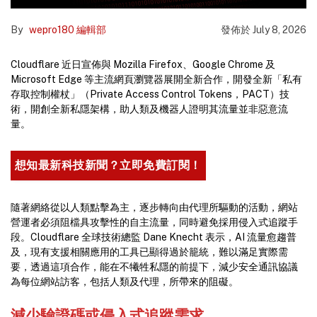
By
wepro180 編輯部
發佈於
July 8, 2026
Cloudflare 近日宣佈與 Mozilla Firefox、Google Chrome 及
Microsoft Edge 等主流網頁瀏覽器展開全新合作，開發全新「私有
存取控制權杖」（Private Access Control Tokens，PACT）技
術，開創全新私隱架構，助人類及機器人證明其流量並非惡意流
量。
想知最新科技新聞？立即免費訂閱！
隨著網絡從以人類點擊為主，逐步轉向由代理所驅動的活動，網站
營運者必須阻檔具攻擊性的自主流量，同時避免採用侵入式追蹤手
段。Cloudflare 全球技術總監 Dane Knecht 表示，AI 流量愈趨普
及，現有支援相關應用的工具已顯得過於籠統，難以滿足實際需
要，透過這項合作，能在不犧牲私隱的前提下，減少安全通訊協議
為每位網站訪客，包括人類及代理，所帶來的阻礙。
減少驗證碼或侵入式追蹤需求