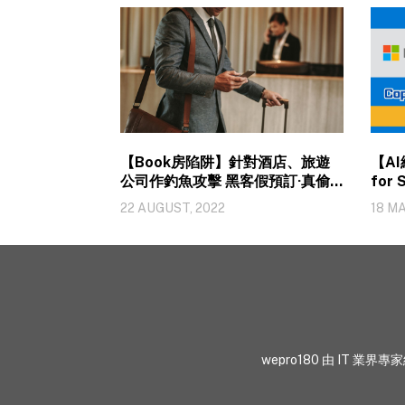
【Book房陷阱】針對酒店、旅遊
【AI
公司作釣魚攻擊 黑客假預訂·真偷
for
錢
出
22 AUGUST, 2022
18 M
wepro180 由 IT