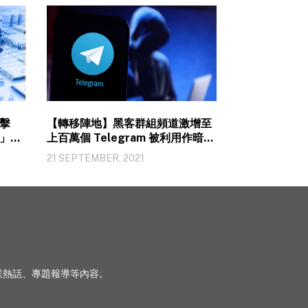
攻擊
【轉移陣地】黑客群組頻道激增至
」策
上百萬個 Telegram 被利用作暗網
基地
21 SEPTEMBER, 2021
、行業熱話、專題報導等內容。