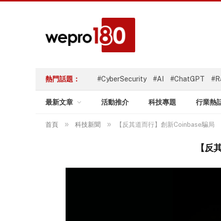
熱門話題：
#CyberSecurity
#AI
#ChatGPT
#R
最新文章
活動推介
科技專題
行業熱
»
»
首頁
科技新聞
【反其道而行】創新Coinbase騙
【反其