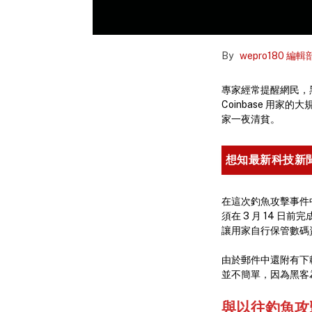
By
wepro180 編輯
專家經常提醒網民，
Coinbase 用
家一夜清貧。
想知最新科技新
在這次釣魚攻擊事件中
須在 3 月 14 日
讓用家自行保管數碼
由於郵件中還附有下載官
並不簡單，因為黑客
與以往釣魚攻