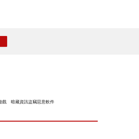
架遊戲 暗藏資訊盜竊惡意軟件