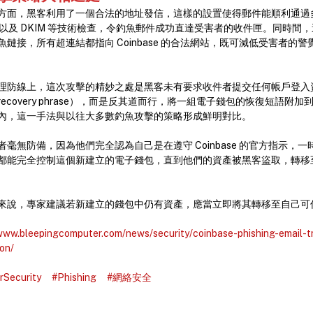
方面，黑客利用了一個合法的地址發信，這樣的設置使得郵件能順利通過
RC 以及 DKIM 等技術檢查，令釣魚郵件成功直達受害者的收件匣。同時
鏈接，所有超連結都指向 Coinbase 的合法網站，既可減低受害者的
理防線上，這次攻擊的精妙之處是黑客未有要求收件者提交任何帳戶登入
ecovery phrase），而是反其道而行，將一組電子錢包的恢復短語附
內，這一手法與以往大多數釣魚攻擊的策略形成鮮明對比。
毫無防備，因為他們完全認為自己是在遵守 Coinbase 的官方指示，
都能完全控制這個新建立的電子錢包，直到他們的資產被黑客盜取，轉移
來說，專家建議若新建立的錢包中仍有資產，應當立即將其轉移至自己可
/www.bleepingcomputer.com/news/security/coinbase-phishing-email-t
on/
rSecurity
#Phishing
#網絡安全