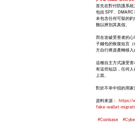
首先在對付防護系統
包括 SPF、DMA
未包含任何可疑的釣魚
難以辨別其真假。
而在攻破受害者的心
子錢包的恢復短言（r
方自行將資產轉移入
這種自主方式讓受害者
有這些短語，任何人
上當。
對於不幸中招的用家
資料來源：
https:/
fake-wallet-migrati
#Coinbase
#Cybe