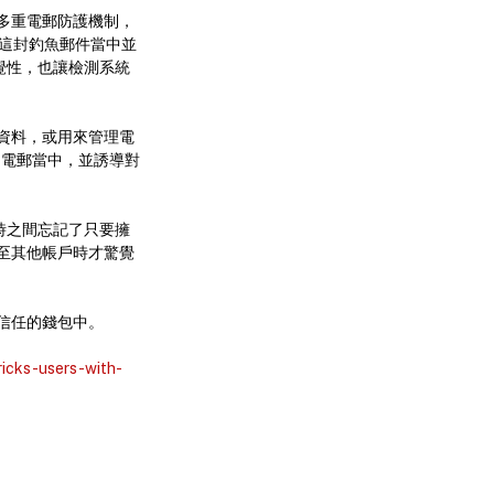
多重電郵防護機制，
間，這封釣魚郵件當中並
警覺性，也讓檢測系統
資料，或用來管理電
加到電郵當中，並誘導對
一時之間忘記了只要擁
至其他帳戶時才驚覺
信任的錢包中。
ricks-users-with-