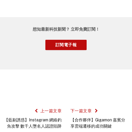
想知最新科技新聞？ 立即免費訂閱！
上一篇文章
下一篇文章
【藍剔誘惑】Instagram 網絡釣
【合作夥伴】Gigamon 嘉賓分
魚攻擊 數千人墮名人認證陷阱
享雲端遷移的成功關鍵