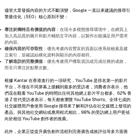
儘管大眾發掘內容的方式不斷演變，Google 一直以來建議的搜尋引
擎最佳化（SEO）核心原則不變：
專注於獨特且有價值的內容
：在現今多模態搜尋環境中，在網頁上
加入高品質的圖片和影片輔助文字內容，以製作出能滿足用戶需求
的內容。
確保內容的可存取性
：優先考慮內容豐富的頁面以便系統檢索及建
立索引，並確認結構化資料與顯示的內容相符。
了解造訪的完整價值
：優先考慮用戶獲取資訊或完成任務的成效，
而非只專注於點擊次數。
根據 Kantar 在香港進行的一項研究，YouTube 是排名第一的影片
平台，不僅在不同屏幕上接觸到最多的受訪者，消費者亦表示，他
們花在觀看 YouTube 的時間比任何其他網上影片平台都多。62% 香
港 Z 世代受訪者表示，每天都會瀏覽 YouTube Shorts。全球七成的
社交媒體用戶會使用 Google 搜尋來了解和評估在社交媒體上發現的
產品。與其他社交網站或應用程式相比，98% 的受訪網上用戶更傾
向於相信 YouTube 創作者的推薦。
此外，企業正從提升廣告創作流程到完善廣告成效評估等多方面善