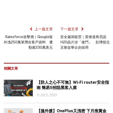
上一篇文章
下一篇文章
Salesforce攻擊潮｜Google疑
安全漏洞疑雲｜英偉達再否認
外洩250萬筆潛在客戶資料 遭
H20晶片涉「後門」 彭博指北
勒索230萬美元
京敦促華企勿採用
相關文章
【防人之心不可無】Wi-Fi router安全指
南 簡易5招阻黑客入屋
11 JULY, 2021
【搵外援】OnePlus又洩密 下月推賞金