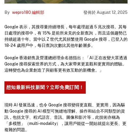
By
wepro180 編輯部
發佈於
August 12, 2025
Google 表示，其搜尋量持續增長，每年處理超過 5 兆次搜尋。其每
日處理的搜尋中，有 15% 是前所未見的全新查詢 ，而且這個趨勢已
持續超過十年。當中以 Z 世代尤其頻繁使用 Google 搜尋，已登入的
18-24 歲用戶中，每日查詢次數比其他年齡層多。
Google 香港銷售及營運總經理余名德指出：「AI 正在改變大眾透過
Google 搜尋探索世界的方式，為大家帶來更直觀和更實用的體驗。
這轉變也為企業創造了與顧客更有效互動的新機會。」
想知最新科技新聞？立即免費訂閱！
現時 AI 發展迅速，也令 Google 搜尋變得更直觀、更實用，因為驅
動 Google 搜尋的 AI 模型可無縫地理解、操作和結合不同類型的資
訊，包括文字、程式語言、音訊、圖像和影片等，此技術亦稱為
「多模態」（multi-modality），讓用戶能從一開始就提出更長、更
複雜的問題。