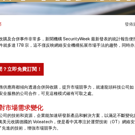
部
發佈
及合併事件非常多，新聞機構 SecurityWeek 最新發表的統計報告便指
件就多達 178 宗，這不僅反映網絡安全機構拓展市場手法的趨勢，同時
聞？立即免費訂閱！
供應商都傾向透過合併與收購，提升市場競爭力，就連龍頭科技公司如 IBM 及
安全服務的公司合作，可見這種模式確有可取之處。
對市場需求變化
公司的技術和資源，企業能加速研發新產品和解決方案，以滿足不斷變化
600 萬美元收購德國的 Voleatech，便是看中其專注於運營技術（OT）網
速獲得了先進的技術，增強市場競爭力。