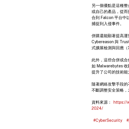
另一個優點是這種整
或自己的產品，從而提高業
合到 Falcon 
捕捉到入侵事件。
併購還能顯著提高運
Cybereason 
式擴展檢測與回應（
此外，這些合併或合
如 Malwareby
提升了公司的技術能
隨著網絡攻擊手段的
不斷調整安全策略，
資料來源：
https:/
2024/
#CyberSecurity