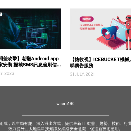
差攻擊】老翻Android app
【搶收視】ICEBUCKET機械
家安裝 攔截SMS訊息偷刷信
睇廣告服務
Y, 2023
31 JULY, 2021
wepro180
 業界專家組成，以生動有趣、深入淺出方式，提供最新 IT 動態、趨勢、技術
致力提升亞太地區科技知識及網絡安全意識，促進新技術應用。