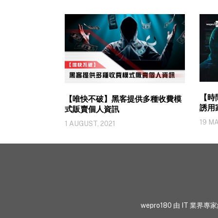
【時間
【唯快不破】黑客提供多種收費模
誘用
式販賣個人資訊
用卡
19 MA
1 AUGUST, 2021
wepro180 由 IT