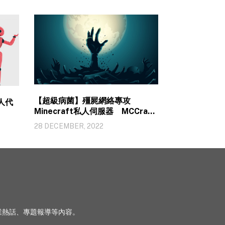
【超級病菌】殭屍網絡專攻
人代
Minecraft私人伺服器 MCCrash
具備內部網絡滲透能力
28 DECEMBER, 2022
、行業熱話、專題報導等內容。