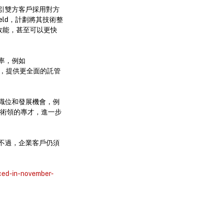
引雙方客戶採用對方
hield，計劃將其技術整
和效能，甚至可以更快
率，例如
能力，提供更全面的託管
職位和發展機會，例
N 技術領的專才，進一步
不過，企業客戶仍須
ced-in-november-