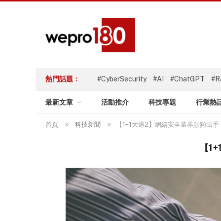
熱門話題：
#CyberSecurity
#AI
#ChatGPT
#R
最新文章
活動推介
科技專題
行業熱
»
»
首頁
科技新聞
【1+1大過2】網絡安全業界頻頻出手
【1