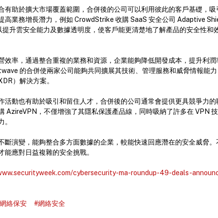
合有助於擴大市場覆蓋範圍，合併後的公司可以利用彼此的客戶基礎，吸
務增長潛力，例如 CrowdStrike 收購 SaaS 安全公司 Adaptive S
平台中以提升雲安全能力及數據透明度，使客戶能更清楚地了解產品的安全性
營效率，通過整合重複的業務和資源，企業能夠降低開發成本，提升利潤
與 Trustwave 的合併使兩家公司能夠共同擴展其技術、管理服務和威脅情報
XDR）解決方案。
作活動也有助於吸引和留住人才，合併後的公司通常會提供更具競爭力的
tes 收購 AzireVPN，不僅增強了其隱私保護產品線，同時吸納了許多在 VP
力。
不斷演變，能夠整合多方面數據的企業，較能快速回應潛在的安全威脅。
才能應對日益複雜的安全挑戰。
/www.securityweek.com/cybersecurity-ma-roundup-49-deals-announ
#網絡保安
#網絡安全