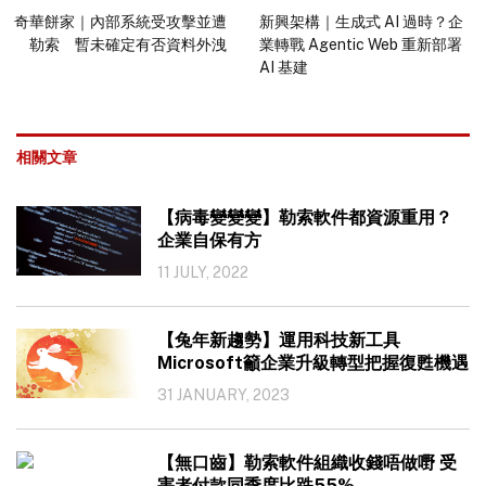
奇華餅家｜內部系統受攻擊並遭
新興架構｜生成式 AI 過時？企
勒索 暫未確定有否資料外洩
業轉戰 Agentic Web 重新部署
AI 基建
相關文章
【病毒變變變】勒索軟件都資源重用？
企業自保有方
11 JULY, 2022
【兔年新趨勢】運用科技新工具
Microsoft籲企業升級轉型把握復甦機遇
31 JANUARY, 2023
【無口齒】勒索軟件組織收錢唔做嘢 受
害者付款同季度比跌55%