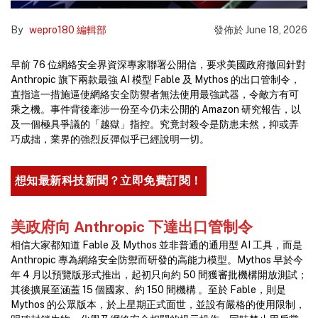
By
wepro180 編輯部
發佈於
June 18, 2026
早前 76 位網絡安全界資深專家聯署公開信，要求美國政府撤回針對
Anthropic 旗下兩款最強 AI 模型 Fable 及 Mythos 的出口管制令，
直指這一措施逼使網絡安全防禦者無法使用最強武器，令敵方有可
乘之機。事件背後牽涉一份至今仍未公開的 Amazon 研究報告，以
及一個極具爭議的「越獄」指控。究竟封殺令是防患未然，抑或弄
巧成拙，業界的強烈反彈似乎已經說明一切。
想知最新科技新聞？立即免費訂閱！
美政府向 Anthropic 下達出口管制令
相信大家都知道 Fable 及 Mythos 並非普通的通用型 AI 工具，而是
Anthropic 專為網絡安全防禦而研發的高能力模型。Mythos 早於今
年 4 月以預覽版形式推出，起初只向約 50 間獲審批機構開放測試；
其後擴展至涵蓋 15 個國家、約 150 間機構 。至於 Fable，則是
Mythos 的公眾版本，於上星期正式面世，並設有嚴格的使用限制，