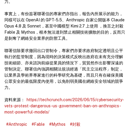
力。
事實上，有份簽署聯署信的專家們亦指出，報告內所展示的能力，
同樣可以在 OpenAI 的 GPT-5.5、Anthropic 自家公開版本 Claude
Opus 4.8 及 Sonnet，甚至中國模型 Kimi 2.7 上使用 ，換言之封殺
Fable 及 Mythos，根本無法達到禁止相關技術擴散的目的，反而只
是剝奪了網絡安全業界的防禦工具。
聯署信除要求撤回出口管制令，專家們亦要求政府制定透明且公平
執行的監管制度，因為現時的決策模式反映出政府在未有充分理解
技術細節、亦未諮詢前線從業員的情況下，貿貿然作出影響深遠的
管制決定。聯署信內強調相關法規須經過「民主立法程序」制定，
以業界及學術界專家進行的科學研究為基礎，而且只有在確保美國
公眾安全的最低限度內使用，以免削弱美國在網絡安全領域的競爭
力。
資料來源：
https://techcrunch.com/2026/06/15/cybersecurity-
vets-protest-dangerous-us-government-ban-on-anthropics-
most-powerful-models/
#Anthropic
#Fable
#Mythos
#封殺