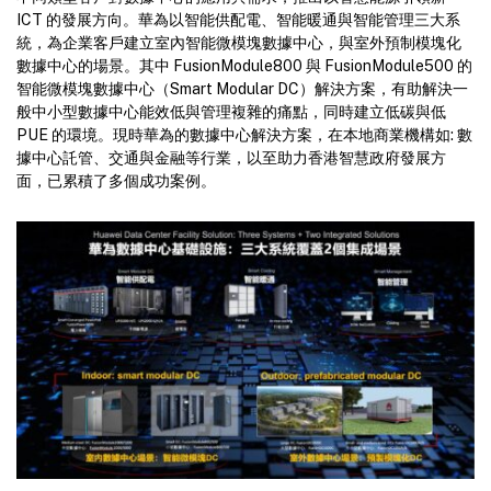
ICT 的發展方向。華為以智能供配電、智能暖通與智能管理三大系
統，為企業客戶建立室內智能微模塊數據中心，與室外預制模塊化
數據中心的場景。其中 FusionModule800 與 FusionModule500 的
智能微模塊數據中心（Smart Modular DC）解決方案，有助解決一
般中小型數據中心能效低與管理複雜的痛點，同時建立低碳與低
PUE 的環境。現時華為的數據中心解決方案，在本地商業機構如: 數
據中心託管、交通與金融等行業，以至助力香港智慧政府發展方
面，已累積了多個成功案例。