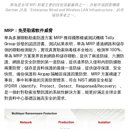
華為是全球 WiFi 和最主要的技術貢獻廠商之一，亦被市場調查機構
Gartner 評為「Enterprise Wired and Wireless LAN Infrastructure」的市
場領導者之一。
MRP：免受勒索軟件威脅
華為多層聯動勒索防護方案 MRP 獲得國際權威測試機構 Tolly
Group 頒發的認證證書。測試結果表明，華為 MRP 通過網路和儲存
側的聯動檢測能力，實現真實勒索病毒樣本全檢出，檢測率 100%。
華為 MRP 方案業界首創網路和儲存聯動，提供了兩道防線、六層防
護。網路是安全防禦的第一道防線，提供邊界防入侵和內部防擴散
兩重防禦；儲存是資料保護的最後一道防線，提供儲存保護、安全
快照、備份保護和 Airgap 隔離區保護四重防禦。MRP 方案構建了
事前、事中和事後的完善防禦體系，符合 NIST 網路安全框架
IPDRR（Identify、Protect、Detect、Response&Recovery），
是一個針對勒索攻擊防護的系統性解決方案，能更好滿足全球企業
對資料中心基礎設施高安全的需求。