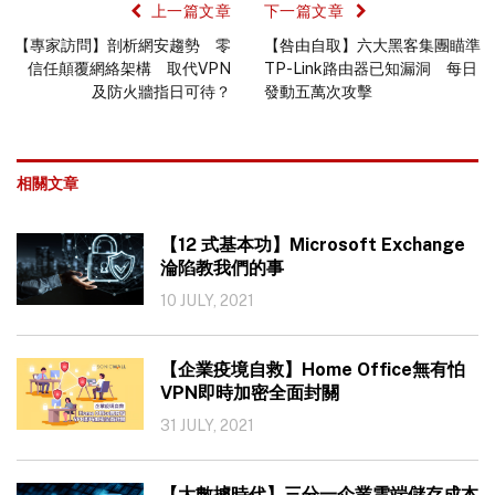
上一篇文章
下一篇文章
【專家訪問】剖析網安趨勢 零
【咎由自取】六大黑客集團瞄準
信任顛覆網絡架構 取代VPN
TP-Link路由器已知漏洞 每日
及防火牆指日可待？
發動五萬次攻擊
相關文章
【12 式基本功】Microsoft Exchange
淪陷教我們的事
10 JULY, 2021
【企業疫境自救】Home Office無有怕
VPN即時加密全面封關
31 JULY, 2021
【大數據時代】三分一企業雲端儲存成本