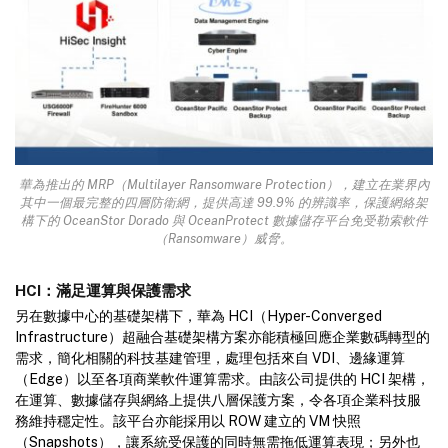
華為推出的 MRP（Multilayer Ransomware Protection），建立在業界內
其中一個最完整的四層防衛網，提供高達 99.9% 的辨識率，保護網絡架
構下的 OceanStor Dorado 與 OceanProtect 數據儲存平台免受勒索軟件
（Ransomware）威脅。
HCI：滿足運算與保護需求
另在數據中心的基礎架構下，華為 HCI（Hyper-Converged
Infrastructure）超融合基礎架構方案亦能積極回應企業數碼轉型的
需求，簡化相關的科技基建管理，處理包括來自 VDI、邊緣運算
（Edge）以至各項商業軟件運算需求。由該公司提供的 HCI 架構，
在運算、數據儲存與網絡上提供八層保護方案，令各項企業科技服
務維持穩定性。該平台亦能採用以 ROW 建立的 VM 快照
（Snapshots），讓系統受保護的同時無需拖低運算表現；另外也