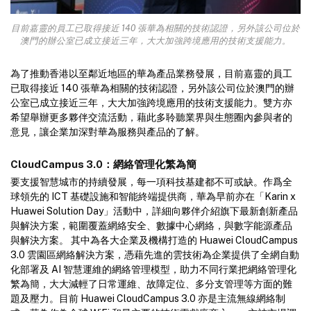
目前嘉靈的員工已取得接近 140 張華為相關的技術認證，另外該公司位於
澳門的辦公室已成立接近三年，大大加強跨境應用的技術支援能力。
為了推動香港以至鄰近地區的華為產品業務發展，目前嘉靈的員工
已取得接近 140 張華為相關的技術認證，另外該公司位於澳門的辦
公室已成立接近三年，大大加強跨境應用的技術支援能力。雙方亦
希望舉辦更多夥伴交流活動，藉此多聆聽業界與生態圈內參與者的
意見，讓企業加深對華為服務與產品的了解。
CloudCampus 3.0：網絡管理化繁為簡
要支援智慧城市的持續發展，每一項科技基建都不可或缺。作爲全
球領先的 ICT 基礎設施和智能終端提供商，華為早前亦在「Karin x
Huawei Solution Day」活動中，詳細向夥伴介紹旗下最新創新產品
與解決方案，範圍覆蓋網絡安全、數據中心網絡，與數字能源產品
與解決方案。 其中為各大企業及機構打造的 Huawei CloudCampus
3.0 雲園區網絡解決方案，憑藉先進的雲技術為企業提供了全網自動
化部署及 AI 智慧運維的網絡管理模型，助力不同行業把網絡管理化
繁為簡，大大減輕了日常運維、故障定位、多分支管理等方面的難
題及壓力。目前 Huawei CloudCampus 3.0 亦是主流無線網絡制