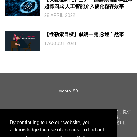
超標四成 人工智能介入優化儲存效率
28 APRIL, 2022
【性勒索目標】鹹網一開 惡運自然來
1 AUGUST, 2021
wepro180
wepro180 由 IT 業界專家組成，以生動有趣、深入淺出方式，提供
最新 IT 動態、趨勢、技術、行業熱話、專題報導等內容。
By continuing to use our website, you
致力提升亞太地區科技知識及網絡安全意識，促進新技術應用。
acknowledge the use of cookies. To find out