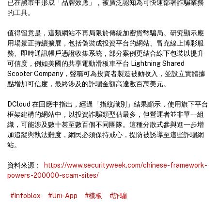
已在黑市中形成「品牌效應」，被廣泛認知為可快速部署詐騙業務
的工具。
值得留意是，這類網站不再局限於傳統加密貨幣騙局。研究顯示應
用場景正持續擴展，包括偽裝成投資平台的網站、冒充線上博彩服
務、即時通訊帳戶憑證收集系統，部分案例更結合線下包裝以提升
可信度，例如美國的共享電動滑板車平台 Lightning Shared
Scooter Company，聲稱可為投資者製造被動收入，並設立實體據
點增加可信度，最終涉及的詐騙金額高達數百萬美元。
DCloud 在回應中指出，經過「指紋識別」結果顯示，使用旗下平台
框架建構的網站中，以投資詐騙類型佔最多，但營運者並非單一組
織，可能涉及數十甚至數百個不同團隊。這種分散式參與進一步增
加追蹤與執法難度，網民必須保持戒心，提防被誘導至這些詐騙網
站。
資料來源：
https://www.securityweek.com/chinese-framework-
powers-200000-scam-sites/
#Infoblox
#Uni-App
#模板
#詐騙