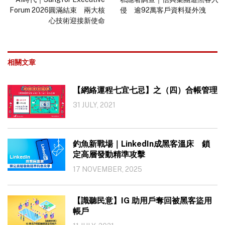
Forum 2026圓滿結束 兩大核
侵 逾92萬客戶資料疑外洩
心技術迎接新使命
相關文章
【網絡運程七宜七忌】之（四）合帳管理
31 JULY, 2021
釣魚新戰場｜LinkedIn成黑客溫床 鎖
定高層發動精準攻擊
17 NOVEMBER, 2025
【識聽民意】IG 助用戶奪回被黑客盜用
帳戶