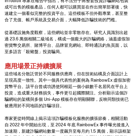
Infoblox 專家在報告中指出，有不法分子將整套投資詐騙網站包裝
成可出售的模板產品，任何人都可以購買並在作出簡單部署後，快
速建立一個看似完整的投資平台。這些模板不但外觀專業，甚至整
合了充值、帳戶系統及交易介面，大幅降低詐騙技術的門檻。
從基礎設施角度觀察，這些網站並非零散存在。研究人員識別出超
過 23.6 萬個相關二級域名，構成一個龐大的詐騙網絡，涵蓋虛假加
密貨幣交易所、賭博平台、品牌冒充網站、即時通訊釣魚頁面，以
至多語言「殺豬盤」投資騙局。
應用場景正持續擴展
這些域名分散託管於不同服務供應商，但在技術結構及介面設計上
呈現高度一致性。其中一個具代表性的案例為 RainbowEx 虛假加密
貨幣平台。該平台曾成功誘使阿根廷一個小鎮數千名居民在平台上
投資，造成重大財務損失，事件更引起國際關注。分析顯示這個詐
騙網站的架構與多個 Uni-App 模板存在明顯關聯，反映同類技術已
被應用於不同地區的詐騙項目。
專家更從時間線上揭示這項詐騙模板化服務的擴張節奏，相關活動
自 2022 年中開始出現，至 2024 年底 RainbowEx 事件曝光後進入
加速期，新建詐騙網站數量一度飆升至每月約 1.5 萬個，顯示該框架