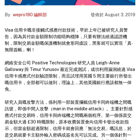
By
wepro180 編輯部
發佈於
August 3, 2019
Visa 信用卡嘅非接觸式感應付款技術，早於上年已被研究人員警
告，因為其付款金額限制功能唔夠穩陣，只要有辦法繞過認證機
制，限制交易金額嘅保護機制就會形同虛設，黑客就可以實現「真‧
無限簽帳」喇！
網絡安全公司 Positive Technologies 研究人員 Leigh-Anne
Galloway 與 Timur Yunusov 最近完成測試，成功利用漏洞繞過 Visa
信用卡感應式付款驗證限制，而且試埋用英國 5 間主要銀行所發出
嘅信用卡，全部都可以做到，理論上，其他英國銀行應該都無一倖
免。
研究人員嘅攻撃方法，係利用一部裝置攔截信用卡同終端機之間嘅
訊號，即係中間人攻擊（man in the middle attack）。主要針對感
應式付款交易時，信用卡與終端機之間嘅兩個程序。第一個係當交
易金額大過 £30 時嘅限制，原本收費裝置會向信用卡發出收款指
示，但當金額超過限制，信用卡就會回應「無法交易」嘅訊息，於
是交易就要卡主額外輸入密碼或簽名先可以完成。另一個係針對一