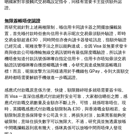
啲國家對非接觸式交易嘅設定指令，同樣有需要卡主提供額外認
證。
無限簽帳唔使認證
而研究就針對上述兩種限制，喺信用卡同讀卡器之間擺放攔截裝
置，首先喺付款時佢會向信用卡表示呢次交易毋須額外驗證，即時
交易金額超過£30 ，同時間佢亦會向讀卡器發咗訊息，指額外驗證
已經完成，呢種攻擊手法之所以能夠達成，全因 Visa 並無要求發卡
商與收款公司喺傳輸無線交易訊號時有最低限度嘅驗證，所以讀卡
機唔會知道付款訊號係咪嚟自指定信用卡，信用卡亦唔知毋須交易
驗證訊號喺咪嚟自獲授權嘅讀卡機，令研究員達成無限簽帳嘅目
標！而且，呢個攻撃方法同樣適用於手機錢包 GPay，令到大面額交
易時都唔需要解鎖手機做進一步嘅認證。
感應式付款嘅原意係方便、快捷，額限雞碎咁多就唔需要簽卡啦。
而 Visa 一直深信感應式付款絕對安全可靠，大家都信晒佢之際，感
應式付款嘅交易數量及金額亦不斷上升。可惜，就係咁靠唔住。現
時，英國嘅感應式付款嘅金額限制為 £30，與香港嘅金額相若。金
額限制原意係保障發卡公司及卡主，將損失封頂，如果黑客能夠突
破限制，意味住損失數字可以無限大。不過，研究員並無透露放喺
中間嘅攔截器到底有幾大，係咪真係可以放喺中間而唔俾人發現
呢？