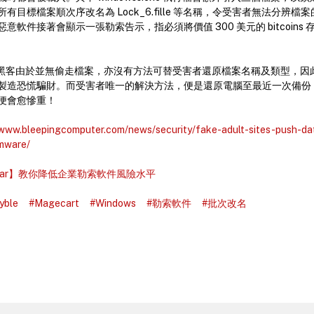
有目標檔案順次序改名為 Lock_6.fille 等名稱，令受害者無法分辨
意軟件接著會顯示一張勒索告示，指必須將價值 300 美元的 bitcoins
專家說黑客由於並無偷走檔案，亦沒有方法可替受害者還原檔案名稱及類型，
製造恐慌騙財。而受害者唯一的解決方法，便是還原電腦至最近一次備份
便會愈慘重！
/www.bleepingcomputer.com/news/security/fake-adult-sites-push-da
mware/
inar】教你降低企業勒索軟件風險水平
yble
#Magecart
#Windows
#勒索軟件
#批次改名