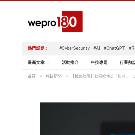
熱門話題：
#CyberSecurity
#AI
#ChatGPT
#R
最新文章
活動推介
科技專題
行業熱
»
»
首頁
科技新聞
【桃色陷阱】勒索軟件扮「甜相」 