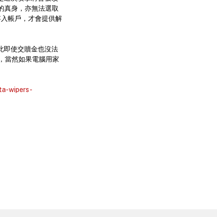
檔案的真身，亦無法選取
 存入帳戶，才會提供解
因此即使交贖金也沒法
，當然如果電腦用家
ta-wipers-