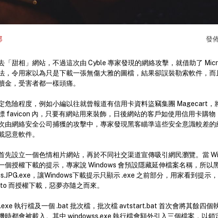
部
發
甜相」網站，不過這次由 Cyble 專家發現的網絡攻擊，就借助了 Microsof
法，令用家以為只是下載一張無傷大雅的圖檔，結果卻誤裝勒索軟件，而
贖金，受害者都一樣頭痛。
險程度，例如小編以往就曾報道有信用卡資料盜竊集團 Magecart，將 car
 favicon 內，只要有網站用來裝飾，日後網站的客戶如使用信用卡購
次由網絡安全公司捕獲的攻擊中，專家發現黑客瞄準這些安全意識較差的
載惡意軟件。
先設立一個色情相片網站，再於不同社交渠道宣傳吸引網民瀏覽。當 Win
個授權下載的提示，專家說 Windows 會預設隱藏延伸檔案名稱，所
tos.JPG.exe，讓Windows下載提示只顯示 .exe 之前部分，用家看到
photo 而授權下載，惡夢亦隨之而來。
e 執行檔及一個 .bat 批次檔，批次檔 avtstart.bat 首次會將其餘四個執
時都會被載入。其中 windowss.exe 執行檔會額外引入三個檔案，以