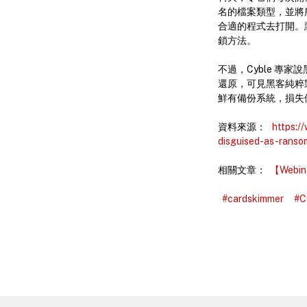
名的檔案類型，並將所
合適的程式去打開。惡
鎖方法。
不過，Cyble 
還原，可見黑客純粹
鮮有備份系統，損失
資料來源：
https:/
disguised-as-ranso
相關文章：
【Web
#cardskimmer
#C