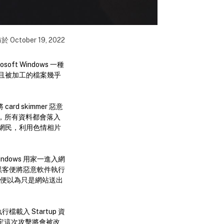
佈於
October 19, 2022
t Windows 一種
且被加工的檔案幾乎
d skimmer 惡意
物，所有資料都會落入
網民，利用色情相片
dows 用家一進入網
以黑客便將惡意軟件執行
提示，便以為只是網站送出
行檔載入 Startup 資
鎖定這次攻擊將會被改