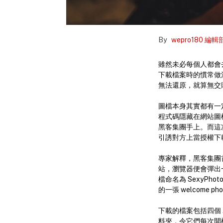
By
wepro180 編輯
雖然未必每個人都會去「
下載檔案時的慣常做
無法還原，就算無交
圖檔本身其實都有一定危
程式碼隱藏在網站圖標
黑客集團手上。而這
引誘對方上當授權下
專家解釋，黑客集團首
站，瀏覽器便會彈出一
檔命名為 SexyPho
的一張 welcome 
下載的檔案包括四個 .ex
料夾，令它們每次開機