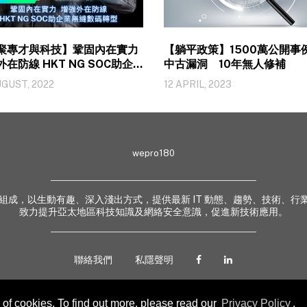
聚專才與科技】鞏固內在實力
【躺平政策】1500萬公開事
在防線 HKT NG SOC助企
中古漏洞 10年無人修補
縫數碼轉型
UGUST, 2022
12 APRIL, 2023
wepro180
 業界專家組成，以生動有趣、深入淺出方式，提供最新 IT 動態、趨勢、技術
致力提升亞太地區科技知識及網絡安全意識，促進新技術應用。
聯絡我們
私隱聲明
of cookies. To find out more, please read our
Privacy Policy
.