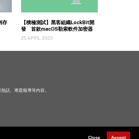
例存
【積極測試】黑客組織LockBit開
發 首款macOS勒索軟件加密器
25 APRIL, 2023
、行業熱話、專題報導等內容。
Close
Accept