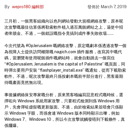
By
wepro180 編輯部
發佈於
March 7, 2019
三月初，一個黑客組織向以色列網站發動大規模網絡攻擊，原本呢
次攻擊嘅最佳估算係將勒索軟件植入過百萬個網站之上，逼使中招
者俾贖金。不過，一個錯誤嘅指令竟搞到成件事失敗收場……
今次代號為 #OpJerusalem 嘅網絡攻擊，原定嘅劇本係透過攻擊一個
為視障人士提供訪問權限嘅 nagich.com 插件服務，改寫其中嘅代
碼，當瀏覽有使用呢個插件嘅網站時，就會自動跳去一個寫住
“#OpJerusalem, Jerusalem is the capital of Palestine” 嘅頁面，同
時彈出要用戶安裝 “flashplayer_install.exe” 嘅通知，從而下載勒索
軟件。不過，呢次攻擊最終只係按劇本嘅前半部分進行，黑客最期
待嘅畫面竟然無出現。
事後據網絡保安專家嘅分析，原來黑客喺編寫惡意程式嘅時候，選
擇咗向 Windows 系統用家攻擊，只要程式檢測到係 Windows 用
戶，先會彈咗虛假嘅更新版面。不過，由於檢索結果並唔會只係顯
示 Windows 字眼，而係會連 Windows 版本同時顯示出嚟，例如
Windows 7、Windows 10，所以今次攻擊就觸發唔到下載條件，真
係𤓓爆。