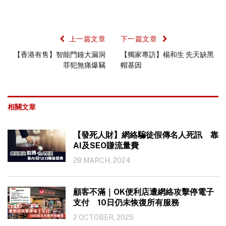
上一篇文章
下一篇文章
【香港有售】智能門鐘大漏洞
【獨家專訪】楊和生 先天缺黑
罪犯無痛爆竊
帽基因
相關文章
【發死人財】網絡騙徒假傳名人死訊 靠
AI及SEO賺流量費
28 MARCH, 2024
顧客不滿｜OK便利店遭網絡攻擊停電子
支付 10日仍未恢復所有服務
2 OCTOBER, 2025