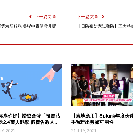
上一篇文章
下一篇文章
 展示雲端新服務 美聯中電借雲升呢
【日防夜防家賊難防】五大特
你為你好】證監會發「投資貼
【落地應用】Splunk年度伙
誘2.4萬人點擊 假廣告教人辨
手遊玩出數據可用性
絡騙局
LY, 2021
31 JULY, 2021