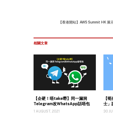
【香港開站】AWS Summit HK
相關文章
【企硬！唔take嘢】同一漏洞
【呃
Telegram改WhatsApp話唔包
士」
識網
1 AUGUST, 2021
30 JU