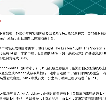
部
容忽視，外國少年黑客團隊研發出名為 Silex 嘅惡意程式，專門針對
 of Thing）產品，而且瞬間已經攻陷過千台。
年黑客組成嘅團隊編寫，包括 Light The Leafon / Light The Sylveon（
ght 只係約 14 歲，非常年輕，佢曾經以 Mirai（另一惡意程式）作基礎寫成 
惡意程式 Silex。
俾 script kiddies （腳本小子），即係低級黑客使用，佢識得自己搵出網
令產品變成 botnet 或命令其執行一連串自毀動作，包括刪除網絡設定、清除
IoT 裝置變成廢鐵。Sliex 嘅執行力十分之高，瞬間已經攻陷過千台 IoT。
y 嘅研究員 Ankit Anubhav，兩個月前曾經就 HITO 殭屍病毒聯絡過 L
x 極速掃蕩 IoT 產品，所以備受 IoT 群組關注，而 Light 亦決定暫時離開