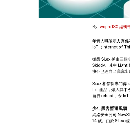
By
wepro180 編輯
年青人嘅破壞力真係不
IoT（Internet
據悉 Silex 係由三個少
Skiddy。其中 Li
快佢已經自己識寫出新嘅
Silex 相信係專門
IoT 產品，爆入其中
自行 reboot，令 
少年黑客暫避風頭
網絡安全公司 NewSk
14 歲。由於 Sile