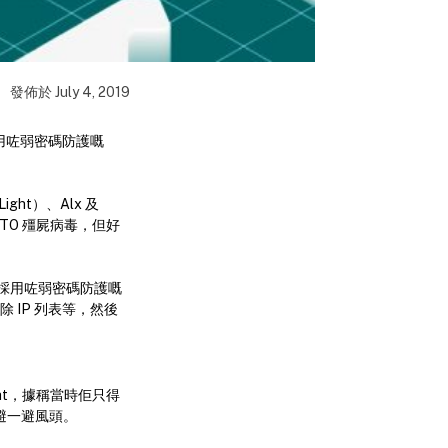
發佈於
July 4, 2019
採用咗弱密碼防護嘅
Light）、Alx 及
HITO 殭屍病毒，但好
絡上採用咗弱密碼防護嘅
 IP 列表等，然後
ight，據稱當時佢只得
群組避一避風頭。