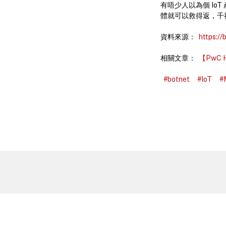
有唔少人以為個 Io
體就可以救得返，千
資料來源：
https://
相關文章：
【PwC
#botnet
#IoT
#