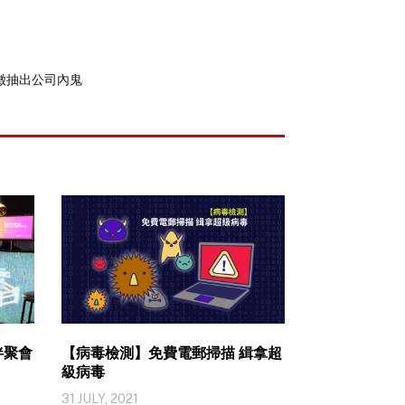
徵抽出公司內鬼
伴聚會
【病毒檢測】免費電郵掃描 緝拿超
級病毒
31 JULY, 2021