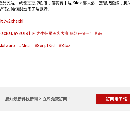
T 產品死咗，就傻更更掉咗佢，但其實中咗 Silex 都未必一定變成廢鐵，
祈唔好隨便製造電子垃圾呀。
bit.ly/2xhaxhi
 HackaDay 2019】科大生技壓黑客大賽 解題得分三年最高
Malware
#Mirai
#ScriptKid
#Silex
想知最新科技新聞？ 立即免費訂閱！