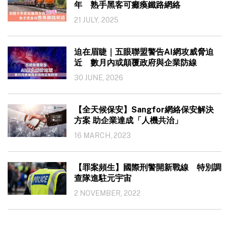
年 熟手黑客可癱瘓鐵路網絡
21 JULY, 2025
迫在眉睫｜五眼聯盟警告AI網攻威脅迫
近 數月內或顛覆政府與企業防線
30 JUNE, 2026
【全天候保安】Sangfor網絡保安解決
方案 助企業達成「人機共治」
16 MARCH, 2023
【罪案頻生】國際刑警開新戰線 特別調
查隊進駐元宇宙
2 NOVEMBER, 2022