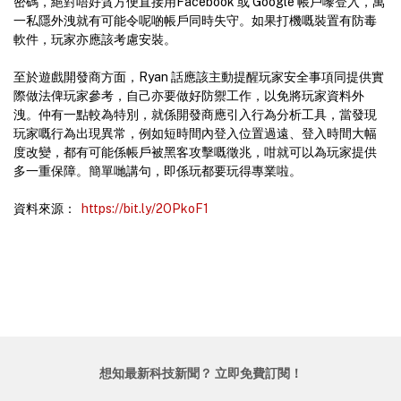
密碼，絕對唔好貪方便直接用Facebook 或 Google 帳戶嚟登入，萬
一私隱外洩就有可能令呢啲帳戶同時失守。如果打機嘅裝置有防毒
軟件，玩家亦應該考慮安裝。
至於遊戲開發商方面，Ryan 話應該主動提醒玩家安全事項同提供實
際做法俾玩家參考，自己亦要做好防禦工作，以免將玩家資料外
洩。仲有一點較為特別，就係開發商應引入行為分析工具，當發現
玩家嘅行為出現異常，例如短時間內登入位置過遠、登入時間大幅
度改變，都有可能係帳戶被黑客攻擊嘅徵兆，咁就可以為玩家提供
多一重保障。簡單哋講句，即係玩都要玩得專業啦。
資料來源：
https://bit.ly/2OPkoF1
想知最新科技新聞？ 立即免費訂閱！