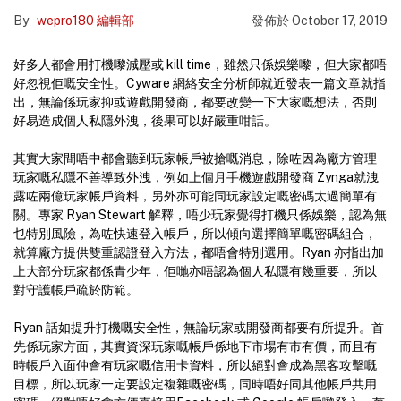
By
wepro180 編輯部
發佈於
October 17, 2019
好多人都會用打機嚟減壓或 kill time，雖然只係娛樂嚟，但大家都唔
好忽視佢嘅安全性。Cyware 網絡安全分析師就近發表一篇文章就指
出，無論係玩家抑或遊戲開發商，都要改變一下大家嘅想法，否則
好易造成個人私隱外洩，後果可以好嚴重咁話。
其實大家間唔中都會聽到玩家帳戶被搶嘅消息，除咗因為廠方管理
玩家嘅私隱不善導致外洩，例如上個月手機遊戲開發商 Zynga就洩
露咗兩億玩家帳戶資料，另外亦可能同玩家設定嘅密碼太過簡單有
關。專家 Ryan Stewart 解釋，唔少玩家覺得打機只係娛樂，認為無
乜特別風險，為咗快速登入帳戶，所以傾向選擇簡單嘅密碼組合，
就算廠方提供雙重認證登入方法，都唔會特別選用。Ryan 亦指出加
上大部分玩家都係青少年，佢哋亦唔認為個人私隱有幾重要，所以
對守護帳戶疏於防範。
Ryan 話如提升打機嘅安全性，無論玩家或開發商都要有所提升。首
先係玩家方面，其實資深玩家嘅帳戶係地下市場有市有價，而且有
時帳戶入面仲會有玩家嘅信用卡資料，所以絕對會成為黑客攻擊嘅
目標，所以玩家一定要設定複雜嘅密碼，同時唔好同其他帳戶共用