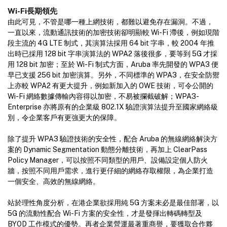
Wi-Fi長期領先
由此可見，不管是哪一種上網技術，都難以避免存在漏洞。不過，
一直以來，流動通訊技術的加密技術卻明顯較 Wi-Fi 滯後，例如現階
段主流的 4G LTE 制式，其演算法採用 64 bit 字串，較 2004 年推
出時已採用 128 bit 字串演算法的 WPA2 落後很多，要等到 5G 才採
用 128 bit 加密；至於 Wi-Fi 制式方面，Aruba 率先開發的 WPA3 便
早已支援 256 bit 加密演算。另外，不同標準的 WPA3，在安全防禦
上亦較 WPA2 有更大提升，例如新加入的 OWE 技術，可令公開的
Wi-Fi 網絡數據傳輸內容得以加密，不易被攔截破解；WPA3-
Enterprise 亦將原有的企業級 802.1X 驗證演算法提升至國家網絡級
別，令企業客戶有更強更大的保障。
除了提升 WPA3 驗證技術的安全性，配合 Aruba 的無線網絡解決方
案的 Dynamic Segmentation 動態分離技術，再加上 ClearPass
Policy Manager，可以按照不同類型的用戶、設備設定個人防火
牆，按照不同用戶需求，進行更仔細的網絡存取權限，為企業打造
一個安全、高效的無線網絡。
站於理性角度分析，在港企業欲採用純 5G 方案未必是最佳部署，以
5G 的流動性配合 Wi-Fi 方案的安全性，才是發揮出轉碼轉型及
BYOD 工作模式的優勢。再者企業營運最著重商譽，要獲取合作夥