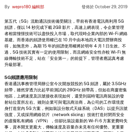
By
wepro180 編輯部
發佈於
October 29, 2019
第五代（5G）流動通訊技術備受關注，早前有香港電訊商利用 5G
頻譜，僅以 14 秒完成下載 2GB 影片，高速上網表現，令企業管理
者相當憧憬技術可以盡快投入市場，取代現時企業內部的 Wi-Fi 網絡
基建。而香港的頻譜使用權已在 10 月中由本地四大電訊營辦商投
得，如無意外，為期 15 年的頻譜使用權將於明年 4 月 1 日生效。不
過，5G 技術其實有一定的使用限制，而且網絡安全性亦較 Wi-Fi 無
線傳輸技術不足，站在「安全第一」的前提下，管理者應認真考慮
升級部署。
5G頻譜應用限制
香港通訊事務管理局辦公室今次開放競投的 5G 頻譜，屬於 3.5GHz
頻帶，雖然穿透力比起早前測試的 28GHz 頻帶高，但如在商廈密集
地區，上網速度及訊號接收表現如何，還受到屆時電訊商裝設的發
射站位置所左右。雖則企業可與電訊商洽商，為公司的工作環境度
身打造室內 5G 方案，例如裝設分散式天線系統（DAS）以提升訊號
強度，又或採用網絡切片（network slicing）技術打造封閉而安全
的虛擬私有網絡（VPN），但卻比裝設最新的 Wi-Fi 6 方案更費時失
事，資本開支更龐大，傳輸速度及容量亦未見有任何優勢。更重要