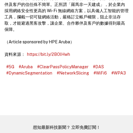
伴及客戶的信任殊不簡單。正所謂「羅馬非一天建成」，於企業內
採用網絡安全性更高的 Wi-Fi 無線網絡方案，以具備人工智能的管理
工具，攔截一切可疑網絡活動，嚴格訂立帳戶權限，阻止非法存
取，才能避過黑客攻擊，讓企業、合作夥伴及客戶的數據得到最高
保障。
（Article sponsored by HPE Aruba）
資料來源：
https://bit.ly/2BOlHwh
#5G
#Aruba
#ClearPassPolicyManager
#DAS
#DynamicSegmentation
#NetworkSlicing
#WiFi6
#WPA3
想知最新科技新聞？ 立即免費訂閱！