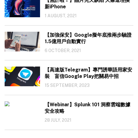
【無計啦！】晶片先天缺陷 大條道理換
新iPhone
1 AUGUST, 2021
【加強保安】Google擬年底推兩步驗證
1.5億用戶自動實行
6 OCTOBER, 2021
【高速版Telegram】專門誘華語用家安
裝 盲信Google Play把關易中招
15 SEPTEMBER, 2023
【Webinar】Splunk 101 洞察雲端數據
安全攻略
28 JULY, 2021