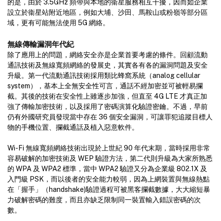
的是，由於 3.5GHz 頻帶與本地的衞星服務相互干擾，因而如企業
設立於衞星站附近地區，例如大埔、沙田、馬鞍山或粉嶺等部分區
域，更有可能無法使用 5G 網絡。
無線傳輸漏洞年代紀
除了應用上的問題，網絡安全亦是企業首要考慮的條件。回顧流動
通訊技術及無線寬頻網絡的發展史，其實各有各的漏洞問題及安全
升級。第一代流動通訊技術採用類比蜂窩系統（analog cellular
system），基本上全無安全性可言，通話不經加密並可被輕易攔
截。其後的技術在安全性上雖逐步加強，但直至 4G LTE 才真正加
強了傳輸加密技術，以及採用了密碼演算化驗證密鑰。不過，早前
仍有外國研究員發現當中存在 36 個安全漏洞，可讓罪犯追蹤目標人
物的手機位置、攔截通話及植入惡意軟件。
Wi-Fi 無線寬頻網絡技術出現於上世紀 90 年代末期，當時採用非常
容易破解的加密技術及 WEP 驗證方法，第二代則升級為大家所熟悉
的 WPA 及 WPA2 標準，當中 WPA2 驗證又分為企業級 802.1X 及
入門級 PSK，而以後者的安全能力較弱，因為上網裝置與無線熱點
在「握手」（handshake)驗證過程可被黑客攔截數據，大大縮短暴
力破解密碼的難度，而且亦缺乏限制同一裝置輸入錯誤密碼的次
數。