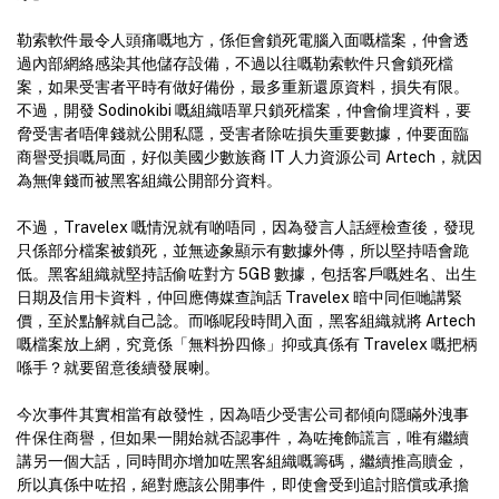
勒索軟件最令人頭痛嘅地方，係佢會鎖死電腦入面嘅檔案，仲會透
過內部網絡感染其他儲存設備，不過以往嘅勒索軟件只會鎖死檔
案，如果受害者平時有做好備份，最多重新還原資料，損失有限。
不過，開發 Sodinokibi 嘅組織唔單只鎖死檔案，仲會偷埋資料，要
脅受害者唔俾錢就公開私隱，受害者除咗損失重要數據，仲要面臨
商譽受損嘅局面，好似美國少數族裔 IT 人力資源公司 Artech，就因
為無俾錢而被黑客組織公開部分資料。
不過，Travelex 嘅情況就有啲唔同，因為發言人話經檢查後，發現
只係部分檔案被鎖死，並無迹象顯示有數據外傳，所以堅持唔會跪
低。黑客組織就堅持話偷咗對方 5GB 數據，包括客戶嘅姓名、出生
日期及信用卡資料，仲回應傳媒查詢話 Travelex 暗中同佢哋講緊
價，至於點解就自己諗。而喺呢段時間入面，黑客組織就將 Artech
嘅檔案放上網，究竟係「無料扮四條」抑或真係有 Travelex 嘅把柄
喺手？就要留意後續發展喇。
今次事件其實相當有啟發性，因為唔少受害公司都傾向隱瞞外洩事
件保住商譽，但如果一開始就否認事件，為咗掩飾謊言，唯有繼續
講另一個大話，同時間亦增加咗黑客組織嘅籌碼，繼續推高贖金，
所以真係中咗招，絕對應該公開事件，即使會受到追討賠償或承擔