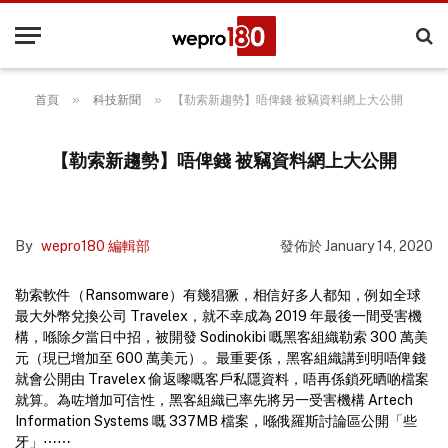
»
»
首頁
科技新聞
【勒索新趨勢】唔俾錢 被竊資料網上大公開
【勒索新趨勢】唔俾錢 被竊資料網上大公開
By
wepro180 編輯部
發佈於
January 14, 2020
勒索軟件（Ransomware）有幾猖獗，相信好多人都知，例如全球
最大外幣兌換公司 Travelex，就不幸成為 2019 年最後一間受害機
構，喺除夕當日中招，被開發 Sodinokibi 嘅黑客組織勒索 300 萬美
元（現已增加至 600 萬美元）。最重要係，黑客組織講到明唔俾錢
就會公開由 Travelex 偷返嚟嘅客戶私隱資料，唔再係鎖死晒啲檔案
就算。為咗增加可信性，黑客組織已率先將另一受害機構 Artech
Information Systems 嘅 337MB 檔案，喺俄羅斯討論區公開「些
牙」⋯⋯