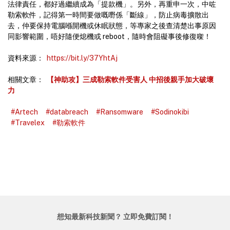
法律責任，都好過繼續成為「提款機」。另外，再重申一次，中咗
勒索軟件，記得第一時間要做嘅嘢係「斷線」，防止病毒擴散出
去，仲要保持電腦喺開機或休眠狀態，等專家之後查清楚出事原因
同影響範圍，唔好隨便熄機或 reboot，隨時會阻礙事後修復㗎！
資料來源：
https://bit.ly/37YhtAj
相關文章：
【神助攻】三成勒索軟件受害人 中招後親手加大破壞
力
#Artech
#databreach
#Ransomware
#Sodinokibi
#Travelex
#勒索軟件
想知最新科技新聞？ 立即免費訂閱！