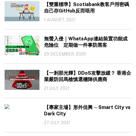
【雙重標準】Scotiabank教客戶用密碼
自己存GitHub反而唔用
1 AUGUST, 2021
無聲入侵｜WhatsApp連結裝置功能成
危險位 定期做一件事防黑客
29 DECEMBER, 2025
【一剎那光輝】DDoS攻擊放緩？ 香港企
業嚴防回馬槍慎選穩陣供應商
21 JULY, 2021
【專家主場】形外佳興 ─ Smart City vs
Dark City
27 JULY, 2021