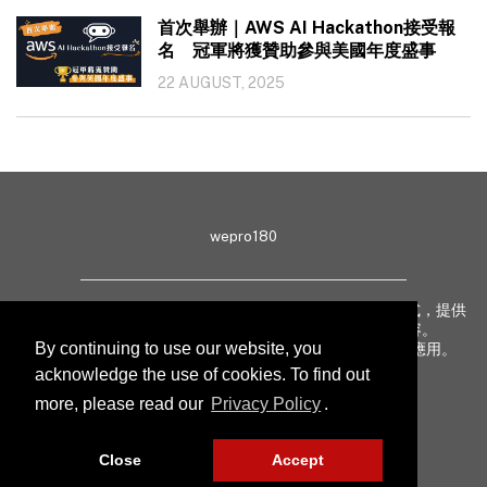
首次舉辦｜AWS AI Hackathon接受報
名 冠軍將獲贊助參與美國年度盛事
22 AUGUST, 2025
wepro180
wepro180 由 IT 業界專家組成，以生動有趣、深入淺出方式，提供
最新 IT 動態、趨勢、技術、行業熱話、專題報導等內容。
By continuing to use our website, you
致力提升亞太地區科技知識及網絡安全意識，促進新技術應用。
acknowledge the use of cookies. To find out
more, please read our
Privacy Policy
.
聯絡我們
私隱聲明
Close
Accept