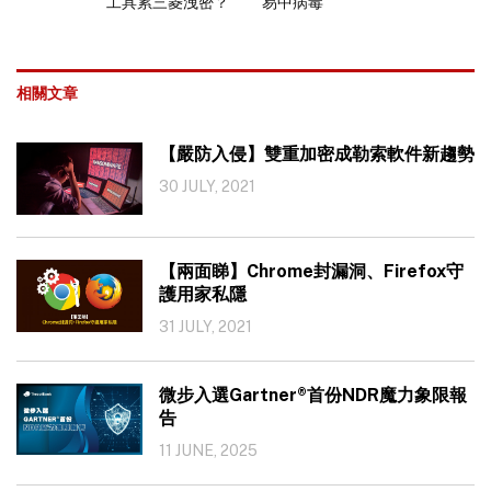
工具累三菱洩密？
易中病毒
相關文章
【嚴防入侵】雙重加密成勒索軟件新趨勢
30 JULY, 2021
【兩面睇】Chrome封漏洞、Firefox守
護用家私隱
31 JULY, 2021
微步入選Gartner®首份NDR魔力象限報
告
11 JUNE, 2025