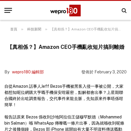
»
»
首頁
科技新聞
【真相係？】Amazon CEO手機亂收短片搞到離婚
【真相係？】Amazon CEO手機亂收短片搞到離婚
By
wepro180 編輯部
發佈於
February 3, 2020
自從Amazon 話事人Jeff Bezos手機被黑客入侵一事被公開，大家
都想知呢位網購大亨嘅手機保安咁嚴密，點解都會出事？上星期聯
合國終於出咗調查報告，交代事件來龍去脈，先知原來件事唔係咁
簡單！
報告話原來 Bezos 係收到沙地阿拉伯王儲穆罕默德（Mohammed
bin Salman）喺 WhatsApp 傳嚟嘅一條片出事，因為就喺收到呢條
片之後幾個鐘，Bezos 部 iPhone 就開始有大量不明資料傳送嘅動