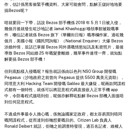
作，估計係黑客偷緊手機資料。大家可能會問，點解王儲好地地要
搞Bezos呢？
咁就要回一下帶，話說 Bezos 部手機係 2018 年 5 月 1 日被入侵，
幾個月後就發生咗沙地記者 Jamal Khashoggi 喺領事館被殺嘅事
件，嗰位記者就係 Bezos 旗下《華爾街日報》嘅專欄作家。過咗幾
個月，美國小報《國民問詢報》（National Enquirer）大爆 Bezos
涉婚外情，並話已掌握 Bezos 同外遇嘅情慾短訊及私密照片，最後
導致 Bezos 同結婚 25 年嘅髮妻離婚，幾單事件連埋一齊，就知點
解要搞 Bezos 部手機！
但到底點樣入侵嘅呢？報告就話係由以色列 NSO Group 開發嘅
Pegasus（沙地政府之前曾向 Pegasus 提供 5500 萬美元資助），
同埋意大利 Hacking Team 開發嘅 Galileo 最大嫌疑，呢兩款間諜程
式都有一個特性，就係可以將惡意程式碼直接嵌入正常手機 app
中，令防毒程式搵唔到佢，呢個亦解釋咗點解 Bezos 部機入面搵唔
到任何惡意程式。
不過成件事最令人擔心嘅，係無論國家定政府，都太容易買到唔同
嘅間諜程式，從而達到佢哋想要嘅目的。Citizen Lab 負責人
Ronald Deibert 就話，佢哋之前調查時發現，過百名記者、維權人