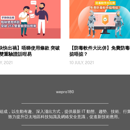
快快出禍】唔睇使用條款 突破
【防毒軟件大比併】免費防毒
A 雙重驗證話咁易
掂唔掂？
Y, 2021
10 JULY, 2021
wepro180
 業界專家組成，以生動有趣、深入淺出方式，提供最新 IT 動態、趨勢、技術
致力提升亞太地區科技知識及網絡安全意識，促進新技術應用。