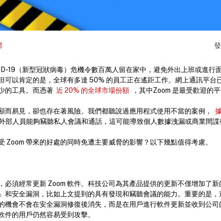
部
VID-19（新型冠狀病毒）危機令數百萬人留在家中，避免外出上班或進行
但可以肯定的是，全球有多達 50% 的員工正在遙距工作。網上通訊平台
少的工具。而憑著
近 20% 的全球市場份額
，其中Zoom 是最受歡迎的
顯而易見，卻也存在著風險。我們都聽說過應用程式使用不當的案例，
據
外部人員能夠竊聽私人會議和通話，這可能導致個人數據洩漏或商業間諜
 Zoom 帶來的好處的同時免遭主要威脅的影響？以下幾點值得考慮。
，必須經常更新 Zoom 軟件。科技公司為其產品提供的更新不僅增加了
」和安全漏洞，比如上文提到的具有發現和竊聽會議的能力。重要的是，
的機會不會在安全漏洞修復後消失，而是在用戶進行軟件更新並收到公司
軟件的用戶仍然容易受到攻擊。