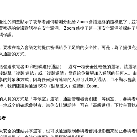
議安全性的調查顯示了攻擊者如何猜測分配給 Zoom 會議連絡的隨機數字，
置密碼的會議對話存在安全漏洞。 Zoom 修復了這一項安全漏洞並採納
碼保護。
，要求在進入會議之前提供密碼給予了足夠的安全性。可是，為了提供充
入通話的方式。
括發送來電者ID 和密碼進行通話），還有一種安全性較低的選項。該選
後點擊「複製 連結」或「複製邀請」發送給你希望加入通話的任何人。
享的對象和方式，因為任何擁有連結的人都可以加入通話，且不顯示會議 I
，我們建議你通過 SSO（點擊登入）連接到 Zoom。
的人員的方式是「等候室」選項，通話管理器會創建「等候室」，參與者
一地或全組確認參與者。當你安排通話時，可在「高級選項」下拉主頁執
與者
太安全的連結共享選項，也可以通過限制參與者使用攝影機來防止參與者