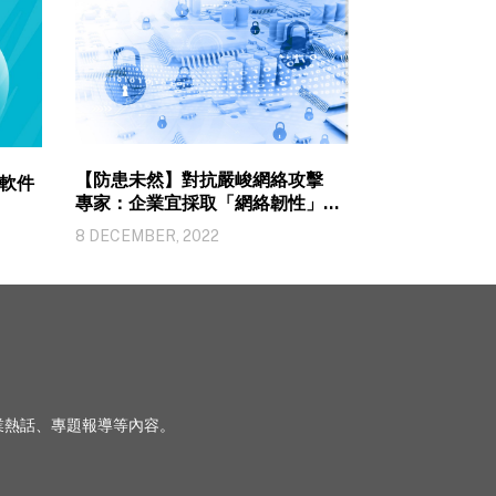
【防患未然】對抗嚴峻網絡攻擊
軟件
專家：企業宜採取「網絡韌性」策
略
8 DECEMBER, 2022
、行業熱話、專題報導等內容。