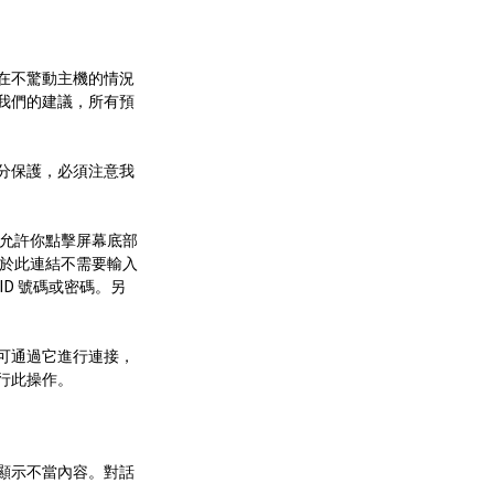
並在不驚動主機的情況
了我們的建議，所有預
分保護，必須注意我
項允許你點擊屏幕底部
由於此連結不需要輸入
D 號碼或密碼。另
可通過它進行連接，
行此操作。
顯示不當內容。對話