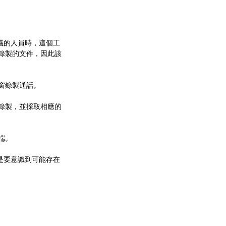
議的人員時，這個工
錄製的文件，因此該
窗錄製通話。
錄製，並採取相應的
端。
是要意識到可能存在