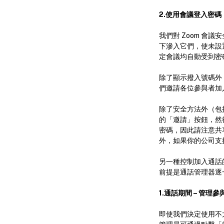
2.使用會議登入密碼
我們對 Zoom 會
下滲入它們，使未設
定會議均自動受到密
除了顯示撥入號碼外
們邀請各位參與者加
除了安全方法外（包
的「邀請」按鈕，然
密碼，因此請注意共
外，如果你的公司支持
另一種控制加入通話
前提是通話管理器逐
1.通話期間 – 管理參
即使我們決定使用不