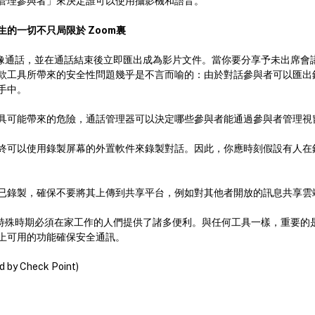
管理參與者」來決定誰可以使用攝影機和語音。
發生的一切不只局限於 Zoom裏
製影像通話，並在通話結束後立即匯出成為影片文件。當你要分享予未出席會
款工具所帶來的安全性問題幾乎是不言而喻的：由於對話參與者可以匯出
手中。
具可能帶來的危險，通話管理器可以決定哪些參與者能通過參與者管理視
終可以使用錄製屏幕的外置軟件來錄製對話。因此，你應時刻假設有人在
已錄製，確保不要將其上傳到共享平台，例如對其他者開放的訊息共享雲
這段特殊時期必須在家工作的人們提供了諸多便利。與任何工具一樣，重要的
上可用的功能確保安全通訊。
d by Check Point)