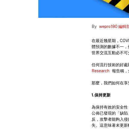
By
wepro180 編輯
在最近幾星期，CO
體預測的數據不一，
世界交流互動必不可
任何流行技術的好處
Research
報告稱，
那麼，我們如何在享受
1.保持更新
為保持有效的安全性
公佈已發現的「缺陷
反，攻擊者能夠入侵
失。這意味著未更新