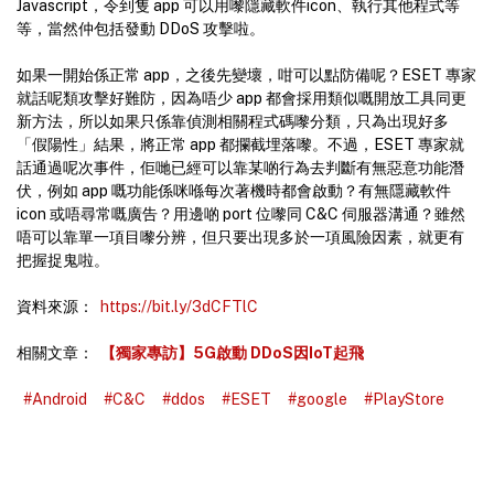
Javascript，令到隻 app 可以用嚟隱藏軟件icon、執行其他程式等
等，當然仲包括發動 DDoS 攻擊啦。
如果一開始係正常 app，之後先變壞，咁可以點防備呢？ESET 專家
就話呢類攻擊好難防，因為唔少 app 都會採用類似嘅開放工具同更
新方法，所以如果只係靠偵測相關程式碼嚟分類，只為出現好多
「假陽性」結果，將正常 app 都攔截埋落嚟。不過，ESET 專家就
話通過呢次事件，佢哋已經可以靠某啲行為去判斷有無惡意功能潛
伏，例如 app 嘅功能係咪喺每次著機時都會啟動？有無隱藏軟件
icon 或唔尋常嘅廣告？用邊啲 port 位嚟同 C&C 伺服器溝通？雖然
唔可以靠單一項目嚟分辨，但只要出現多於一項風險因素，就更有
把握捉鬼啦。
資料來源：
https://bit.ly/3dCFTlC
相關文章：
【獨家專訪】5G啟動 DDoS因IoT起飛
#Android
#C&C
#ddos
#ESET
#google
#PlayStore