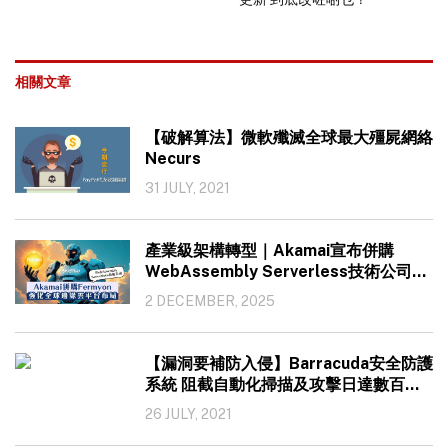
相關文章
【破解算法】微軟殲滅全球最大殭屍網絡
Necurs
31 JULY, 2021
產業級架構轉型｜Akamai宣布併購
WebAssembly Serverless技術公司
Fermyon
2 DECEMBER, 2025
【漏洞要補防入侵】Barracuda安全防護
系統 阻截自動化掃描及攻擊日達數百萬
次
26 JULY, 2021