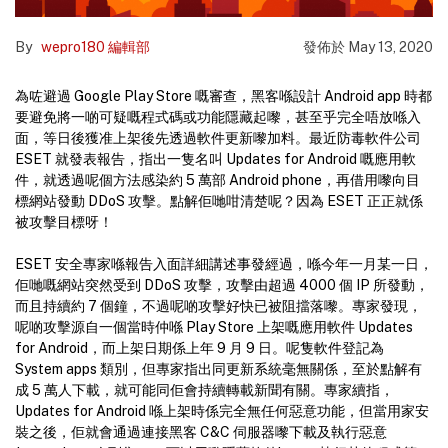
By
wepro180 編輯部
發佈於
May 13, 2020
為咗避過 Google Play Store 嘅審查，黑客喺設計 Android app 時都
要避免將一啲可疑嘅程式碼或功能隱藏起嚟，甚至乎完全唔放喺入
面，等日後獲准上架後先透過軟件更新嚟加料。最近防毒軟件公司
ESET 就發表報告，指出一隻名叫 Updates for Android 嘅應用軟
件，就透過呢個方法感染約 5 萬部 Android phone，再借用嚟向目
標網站發動 DDoS 攻擊。點解佢哋咁清楚呢？因為 ESET 正正就係
被攻擊目標呀！
ESET 安全專家喺報告入面詳細講述事發經過，喺今年一月某一日，
佢哋嘅網站突然受到 DDoS 攻擊，攻擊由超過 4000 個 IP 所發動，
而且持續約 7 個鐘，不過呢啲攻擊好快已被阻擋落嚟。專家發現，
呢啲攻擊源自一個當時仲喺 Play Store 上架嘅應用軟件 Updates
for Android，而上架日期係上年 9 月 9 日。呢隻軟件登記為
System apps 類別，但專家指出同更新系統毫無關係，至於點解有
成 5 萬人下載，就可能同佢會持續轉載新聞有關。專家續指，
Updates for Android 喺上架時係完全無任何惡意功能，但當用家安
裝之後，佢就會通過連接黑客 C&C 伺服器嚟下載及執行惡意