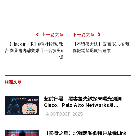
上一篇文章
下一篇文章
【Hack in HK】網罪科行動報
【不留痕大法】 記實呢六招 幫
告 商業電郵騙案爆升一倍損失8
你輕鬆擊退廣告追蹤
億
相關文章
超前部署｜黑客搶先試探未曝光漏洞
Cisco、Palo Alto Networks及
Fortinet成主要目標
14 OCTOBER, 2025
【扮嘢之星】北韓黑客假帳戶放毒Link