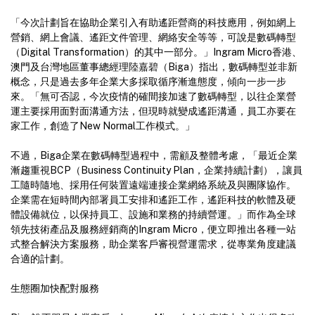
「今次計劃旨在協助企業引入有助遙距營商的科技應用，例如網上
營銷、網上會議、遙距文件管理、網絡安全等等，可說是數碼轉型
（Digital Transformation）的其中一部分。」Ingram Micro香港、
澳門及台灣地區董事總經理陸嘉碧（Biga）指出，數碼轉型並非新
概念，只是過去多年企業大多採取循序漸進態度，傾向一步一步
來。「無可否認，今次疫情的確間接加速了數碼轉型，以往企業營
運主要採用面對面溝通方法，但現時就變成遙距溝通，員工亦要在
家工作，創造了New Normal工作模式。」
不過，Biga企業在數碼轉型過程中，需顧及整體考慮，「最近企業
漸趨重視BCP（Business Continuity Plan，企業持續計劃），讓員
工隨時隨地、採用任何裝置遠端連接企業網絡系統及與團隊協作。
企業需在短時間內部署員工安排和遙距工作，遙距科技的軟體及硬
體設備就位，以保持員工、設施和業務的持續營運。」而作為全球
領先技術產品及服務經銷商的Ingram Micro，便立即推出各種一站
式整合解決方案服務，助企業客戶審視營運需求，從專業角度建議
合適的計劃。
生態圈加快配對服務