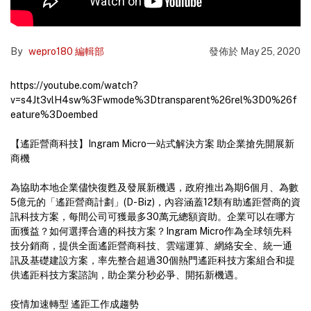
By
wepro180 編輯部
發佈於
May 25, 2020
https://youtube.com/watch?
v=s4Jt3vlH4sw%3Fwmode%3Dtransparent%26rel%3D0%26f
eature%3Doembed
【遙距營商科技】Ingram Micro一站式解決方案 助企業搶先開展新
商機
為協助本地企業儘快復甦及發展新機遇，政府推出為期6個月、為數
5億元的「遙距營商計劃」(D-Biz)，內容涵蓋12類有助遙距營商的資
訊科技方案，每間公司可獲最多30萬元總額資助。企業可以在哪方
面獲益？如何選擇合適的科技方案？Ingram Micro作為全球領先科
技分銷商，提供全面遙距營商科技、雲端運算、網絡安全、統一通
訊及基礎建設方案，率先整合超過30個熱門遙距科技方案組合和提
供遙距科技方案諮詢，助企業分秒必爭、開拓新機遇。
疫情加速轉型 遙距工作成趨勢