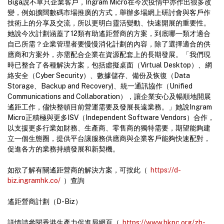
Biga說不單只企業客戶，Ingram Micro在今次疫情中亦作出很多改
變，例如擴闊數碼市場推廣的方式，舉辦多場網上研討會與客戶作
技術上的分享及交流，所以更明白靈活變動、快速開展的重要性。
她說今次計劃涵蓋了12類有助遙距營商的方案，到底哪一類才適合
自己所需？企業管理者要慢慢消化計劃的內容，除了選擇適合的供
應商和方案外，亦需配合企業在資源配套上的長期發展。「我們現
時已整合了各種解決方案，包括虛擬桌面（Virtual Desktop）、網
絡安全（Cyber Security）、數據儲存、備份及恢復（Data
Storage、Backup and Recovery)、統一通訊協作（Unified
Communications and Collaboration），讓企業安心及暢順地開展
遙距工作，儘快整頓目前營運需要及發展長遠業務。」她說Ingram
Micro正積極與更多ISV（Independent Software Vendors）合作，
以支援更多行業如財務、生產商、零售商的獨特需要，期望能夠建
立一個生態圈，提供平台讓服務供應商與企業客戶能夠快速配對，
促進各方的業務持續發展和新契機。
如欲了解有關遙距營商的解決方案，可按此（
https://d-
biz.ingramhk.co/
）查詢
遙距營商計劃（D-Biz）
詳情請參閱香港生產力促進局網頁（
https://www.hkpc.org/zh-