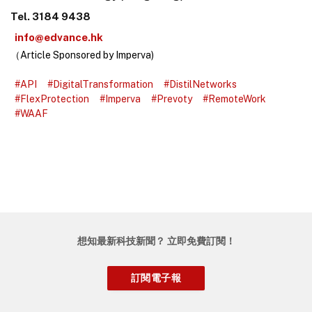
Tel. 3184 9438
info@edvance.hk
（Article Sponsored by Imperva)
#API
#DigitalTransformation
#DistilNetworks
#FlexProtection
#Imperva
#Prevoty
#RemoteWork
#WAAF
想知最新科技新聞？ 立即免費訂閱！