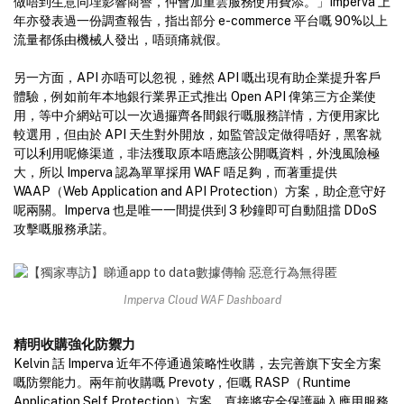
做唔到生意同埋影響商譽，仲會加重雲服務使用費添。」Imperva 上
年亦發表過一份調查報告，指出部分 e-commerce 平台嘅 90%以上
流量都係由機械人發出，唔頭痛就假。
另一方面，API 亦唔可以忽視，雖然 API 嘅出現有助企業提升客戶
體驗，例如前年本地銀行業界正式推出 Open API 俾第三方企業使
用，等中介網站可以一次過攞齊各間銀行嘅服務詳情，方便用家比
較選用，但由於 API 天生對外開放，如監管設定做得唔好，黑客就
可以利用呢條渠道，非法獲取原本唔應該公開嘅資料，外洩風險極
大，所以 Imperva 認為單單採用 WAF 唔足夠，而著重提供
WAAP（Web Application and API Protection）方案，助企意守好
呢兩關。Imperva 也是唯一一間提供到 3 秒鐘即可自動阻擋 DDoS
攻擊嘅服務承諾。
Imperva Cloud WAF Dashboard
精明收購強化防禦力
Kelvin 話 Imperva 近年不停通過策略性收購，去完善旗下安全方案
嘅防禦能力。兩年前收購嘅 Prevoty，佢嘅 RASP（Runtime
Application Self Protection）方案，直接將安全保護融入應用服務