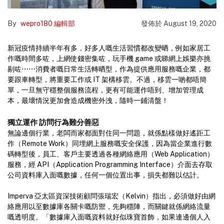
By
wepro180 編輯部
發佈於
August 19, 2020
新冠疫情持續半年有多，好多人嘅生活習慣都改變晒，例如家居工
作嘅時間多咗，上網使錢密集咗，玩手機 game 或睇網上娛樂亦挑
剔咗⋯⋯消費者嘅日常生活轉晒型，作為提供應用服務嘅企業，都
要跟車轉型，將重要工作或 IT 架構移雲。不過，移雲一啲都唔簡
單，一旦無守穩整個服務流程，更有可能運作唔到、增加管理成
本，最壞情況更加會造成機密外洩，隨時一鋪清盤！
獨立運作 訪問行為難分善惡
無論邊個行業，老闆而家都面對住同一問題，就係點樣做好遙距工
作（Remote Work）同埋網上服務嘅安全保護，因為當企業進行數
碼轉型後，員工、客戶主要透過各種網絡應用（Web Application）
服務，經 API（Application Programming Interface）介面去存取
公司資料庫入面嘅數據，任何一個位置出事，損失都難以估計。
Imperva 亞太區資深技術顧問張瑞宏（Kelvin）指出，必須做好由網
絡應用以至數據庫各關卡嘅防禦，先夠穩陣，而關鍵就係網絡流量
嘅透明度。「數據庫入面嘅資料就好似珠寶首飾，如果連邊個人入