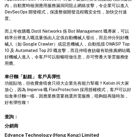
內，自動實時檢測應用服務漏洞同阻止網絡攻擊，令企業可以進入
DevSecOps 開發模式，保護整個開發流程嘅安全性，加快交付速
度。
而上年收購嘅 Distil Networks 係 Bot Management 嘅專家，可以
精準分辨進入嘅流量係由人定係自動機械人發出，而且仲分到好機
械人（如 Google Crawler）或惡意機械人，自動抵擋 OWASP Top
10 及 Automated Top 20 嘅攻擊，而且仲唔會妨礙有助推廣網站嘅
好機械人進入，令客戶可以順暢咁做生意，亦可慳番大筆雲服務使
用費。
車仔麵「點餸」 客戶具彈性
功能貼地，但收費會唔會只得大企業先有能力幫襯？Kelvin 叫大家
放心，因為 Imperva 嘅 FlexProtection 採用授權模式，客戶可以好
似食車仔麵一樣，因應業務需要挑選所需服務，唔夠餸再隨時加，
好有彈性㗎！
查詢：
分銷商
Edvance Technology (Hong Kong) Limited