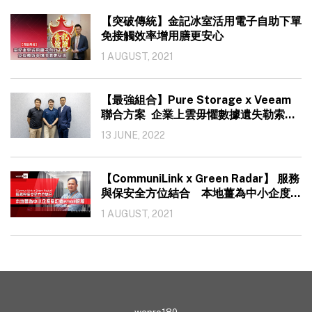
【突破傳統】金記冰室活用電子自助下單
免接觸效率增用膳更安心
1 AUGUST, 2021
【最強組合】Pure Storage x Veeam
聯合方案 企業上雲毋懼數據遺失勒索攻
擊
13 JUNE, 2022
【CommuniLink x Green Radar】 服務
與保安全方位結合 本地薑為中小企度身
訂造email服務
1 AUGUST, 2021