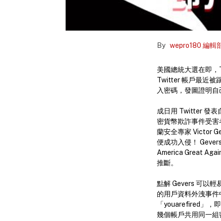
By
wepro180 編輯
美國總統大選在即，Tr
Twitter 帳戶最近被
入密碼，發圖證明自
成日用 Twitter
密貨幣欺詐事件受害者
蘭安全專家 Victo
便成功入侵！ Gever
America Grea
推斷。
點解 Gevers 可
的用戶資料外洩事件中，
「youarefired
幾個帳戶共用同一組密碼