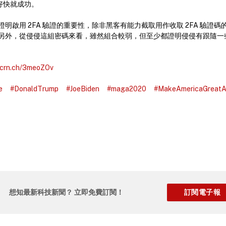
果好快就成功。
明啟用 2FA 驗證的重要性，除非黑客有能力截取用作收取 2FA 驗證
另外，從侵侵這組密碼來看，雖然組合較弱，但至少都證明侵侵有跟隨一
/tcrn.ch/3meoZOv
e
#DonaldTrump
#JoeBiden
#maga2020
#MakeAmericaGreatA
想知最新科技新聞？ 立即免費訂閱！