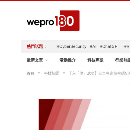
熱門話題：
#CyberSecurity
#AI
#ChatGPT
#R
最新文章
活動推介
科技專題
行業熱
»
»
首頁
科技新聞
【入「侵」成功】安全專家估密碼5次即