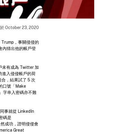
佈於
October 23, 2020
 Trump，事關侵侵的
在5次機會內猜出他的帳戶登
成為 Twitter 加
成功進入侵侵帳戶的荷
組合，結果試了 5 次
用的口號「Make
20!」字串入密碼亦不難
就從 LinkedIn
的密碼是
er 居然成功，證明侵侵會
ca Great