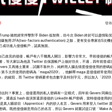
部
發
ump 雖然經常抨擊對手 Biden 低智商，但今次 Biden 終於可以盡情恥笑
踢爆無用 2FA(two-factors authentication) 之餘，更有安全專家
己成功進入侵侵帳戶，認真無面。
 發表自己政見的侵侵，帳戶有八千幾萬人關注，影響力非常大。早前侵侵的帳戶未有
，等大家以為他及 Twitter 在保護帳戶上做好功夫，不過，四年前曾
r Gevers 又再捲土重來，試圖不靠外力，純粹用人腦去猜度侵侵使用的密碼
s 第 5 次所使用的密碼為「maga2020!」，他解釋 maga 是侵侵經常使
t Again」的縮寫，而 Twitter 密碼要求包含數字及特別字元，所以加入「20
以輕易估到？事實上，侵侵選用的私人密碼有一定模式，四年前 Gevers 同兩位同事
通過反 hash 值演算還原侵侵的 LinkedIn 帳戶密碼，當時侵侵使用
」，即是真人騷節目《Apprentice》內的炒人名言，Gevers 用來登入 twitt
。既然侵侵鍾意用自己的名言，所以 Gevers 就嘗試從口號「Make Ameri