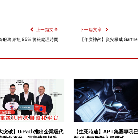
上一篇文章
下一篇文章
服務 縮短 95% 警報處理時間
【年度神占】資安權威 Gartne
大突破】UiPath推出企業級代
【生死時速】APT集團專吼