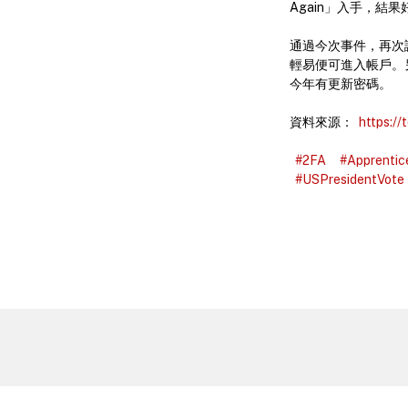
Again」入手，結
通過今次事件，再次證
輕易便可進入帳戶。
今年有更新密碼。
資料來源：
https:/
#2FA
#Apprentic
#USPresidentVote