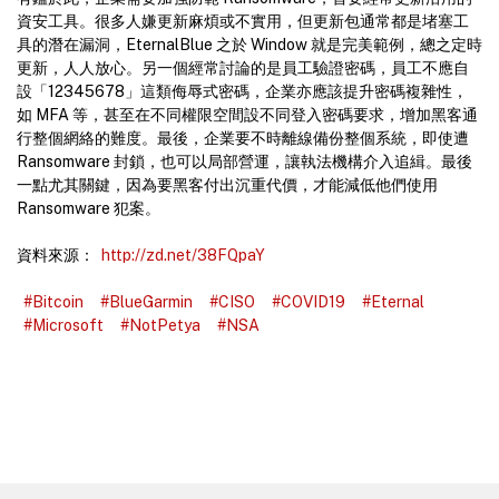
資安工具。很多人嫌更新麻煩或不實用，但更新包通常都是堵塞工
具的潛在漏洞，EternalBlue 之於 Window 就是完美範例，總之定時
更新，人人放心。另一個經常討論的是員工驗證密碼，員工不應自
設「12345678」這類侮辱式密碼，企業亦應該提升密碼複雜性，
如 MFA 等，甚至在不同權限空間設不同登入密碼要求，增加黑客通
行整個網絡的難度。最後，企業要不時離線備份整個系統，即使遭
Ransomware 封鎖，也可以局部營運，讓執法機構介入追緝。最後
一點尤其關鍵，因為要黑客付出沉重代價，才能減低他們使用
Ransomware 犯案。
資料來源：
http://zd.net/38FQpaY
#Bitcoin
#BlueGarmin
#CISO
#COVID19
#Eternal
#Microsoft
#NotPetya
#NSA