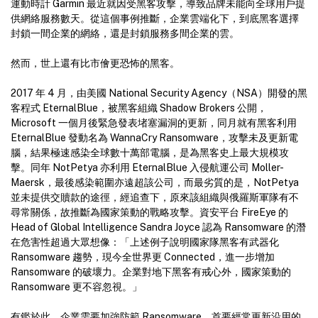
運動時計 Garmin 最近就因受黑客攻擊，導致品牌未能向全球用戶提
供網絡服務數天。從這個事例推斷，企業雲端化下，到底黑客選擇
封鎖一間企業的網絡，還是封鎖服務多間企業的雲。
然而，世上還有比市儈更恐怖的黑客。
2017 年 4 月，由美國 National Security Agency（NSA）開發的黑
客程式 EternalBlue，被黑客組織 Shadow Brokers 公開，
Microsoft 一個月後緊急發表堵塞漏洞的更新，同月就有黑客利用
EternalBlue 發動名為 WannaCry Ransomware，攻擊未及更新電
腦，結果極速感染全球數十萬部電腦，是為黑客史上最大規模攻
擊。同年 NotPetya 亦利用 EternalBlue 入侵航運公司 Moller-
Maersk，最後感染範圍亦遠超該公司，而最劣質的是，NotPetya
並未提供交贖款的途徑，經追查下，原來該組織與俄羅斯軍隊有不
尋常關係，故推斷為國家策動的戰略攻擊。資安平台 FireEye 的
Head of Global Intelligence Sandra Joyce 認為 Ransomware 的潛
在危害性超過大眾想像：「上述例子說明國家隊黑客有武器化
Ransomware 趨勢，現今全世界更 Connected，進一步增加
Ransomware 的破壞力。企業對地下黑客有戒心外，國家策動的
Ransomware 更不容忽視。」
有鑑於此，企業需要加強防範 Ransomware，首要經常更新沿用的