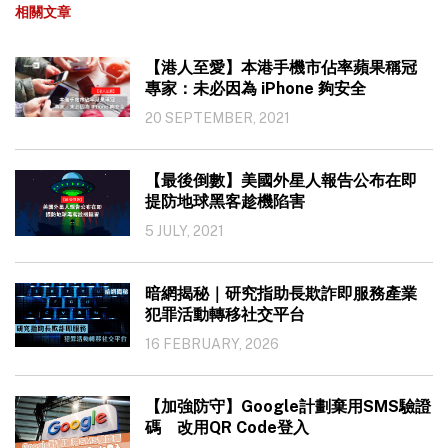
相關文章
【港人至愛】本港手機市佔率蘋果稱冠
專家：未必因為 iPhone 夠安全
20 SEPTEMBER, 2021
【最後倒數】美國外星人報告公布在即
提防地球黑客趁機陷害
5 JULY, 2021
暗網揭秘｜研究指助長欺詐即服務產業
犯罪活動轉移社交平台
16 FEBRUARY, 2026
【加強防守】Google計劃棄用SMS驗證
碼 改用QR Code登入