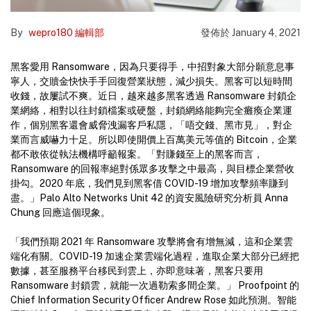
By
wepro180 編輯部
發佈於
January 4, 2021
黑客愛用 Ransomware，因為只要得手，中招對象大部分願意息事
寧人，交贖金快快手手回復營業狀態，減少損失。黑客可以短時間
收錢，故屢試不爽。近日，越來越多黑客透過 Ransomware 封鎖企
業網絡，相對以往封鎖檔案或硬盤，封鎖網絡能夠完全癱瘓企業運
作，個別黑客還會威脅洩漏客戶私隱，「唔交錢、黑市見」，對企
業而言威嚇力十足。所以即使開價上百萬美元等值的 Bitcoin，企業
都不敢依從執法機構呼籲報案。「對賺錢至上的黑客而言，
Ransomware 的回報率絕對係眾多攻擊之中最高，與目標企業營收
掛勾。2020 年底，我們見到黑客借 COVID-19 增加攻擊頻率賺到
盡。」Palo Alto Networks Unit 42 的資安風險研究分析員 Anna
Chung 回應這個現象。
「我們預期 2021 年 Ransomware 攻擊將會有增無減，這和企業雲
端化有關。COVID-19 加速企業雲端化過程，進取企業大部分已經把
數據，甚至服務平台移民到雲上，亦即意味著，黑客只要用
Ransomware 封鎖雲，就能一次過勒索多間企業。」 Proofpoint 的
Chief Information Security Officer Andrew Rose 如此預測。智能