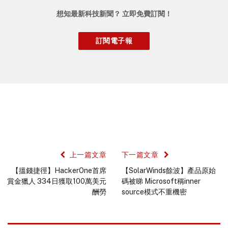
想知最新科技新聞？ 立即免費訂閱！
上一篇文章
下一篇文章
【搵錢捷徑】HackerOne首席
【SolarWinds餘波】產品原始
賞金獵人 334日獲取100萬美元
碼被睇 Microsoft稱inner
酬勞
source模式不重機密